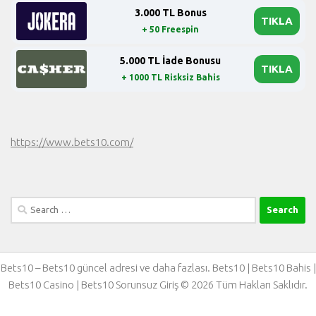
3.000 TL Bonus
TIKLA
+ 50 Freespin
5.000 TL İade Bonusu
TIKLA
+ 1000 TL Risksiz Bahis
https://www.bets10.com/
Search
for:
Bets10 – Bets10 güncel adresi ve daha fazlası. Bets10 | Bets10 Bahis |
Bets10 Casino | Bets10 Sorunsuz Giriş © 2026 Tüm Hakları Saklıdır.