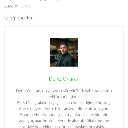
yazabilirsiniz.
İyi eğlenceler
Deniz Onaran
Deniz Onaran, on yılı aşkın süredir Türk bahis ve casino
sektörünün içinde.
Bets10 sayfalarında yayımlanan her içeriğinde üç ilkeyi
öne çıkarıyor: doğru bilgi, anlaşılır dil ve bilinçli oyun.
Bonus rehberlerinde çevrim şartlarını sade biçimde
açıklıyor, maç önizlemelerinde abartılı iddialar yerine
veriyle desteklenmiş görüşler paylaşıyor, casino