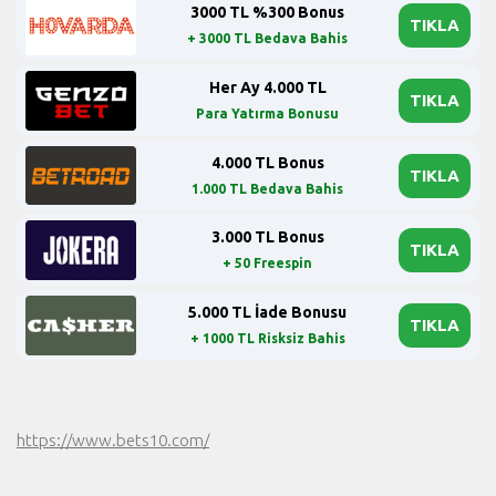
3000 TL %300 Bonus
TIKLA
+ 3000 TL Bedava Bahis
Her Ay 4.000 TL
TIKLA
Para Yatırma Bonusu
4.000 TL Bonus
TIKLA
1.000 TL Bedava Bahis
3.000 TL Bonus
TIKLA
+ 50 Freespin
5.000 TL İade Bonusu
TIKLA
+ 1000 TL Risksiz Bahis
https://www.bets10.com/