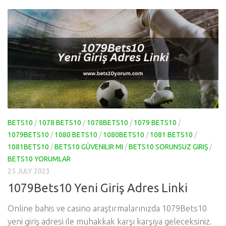
BETS10
/
1078 BETS10
/
1078BETS10
/
1079 BETS10
/
1079BETS10
/
1080 BETS10
/
1080BETS10
/
1081 BETS10
/
1081BETS10
/
BETS10 GÜVENILIR MI
/
BETS10 SORUNSUZ GIRIŞ
/
BETS10 YORUMLAR
25 JULY 2023
1079Bets10 Yeni Giriş Adres Linki
Online bahis ve casino araştırmalarınızda 1079Bets10
yeni giriş adresi ile muhakkak karşı karşıya geleceksiniz.