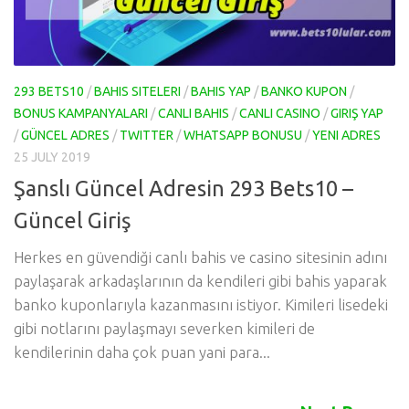
293 BETS10
/
BAHIS SITELERI
/
BAHIS YAP
/
BANKO KUPON
/
BONUS KAMPANYALARI
/
CANLI BAHIS
/
CANLI CASINO
/
GIRIŞ YAP
/
GÜNCEL ADRES
/
TWITTER
/
WHATSAPP BONUSU
/
YENI ADRES
25 JULY 2019
Şanslı Güncel Adresin 293 Bets10 –
Güncel Giriş
Herkes en güvendiği canlı bahis ve casino sitesinin adını
paylaşarak arkadaşlarının da kendileri gibi bahis yaparak
banko kuponlarıyla kazanmasını istiyor. Kimileri lisedeki
gibi notlarını paylaşmayı severken kimileri de
kendilerinin daha çok puan yani para...