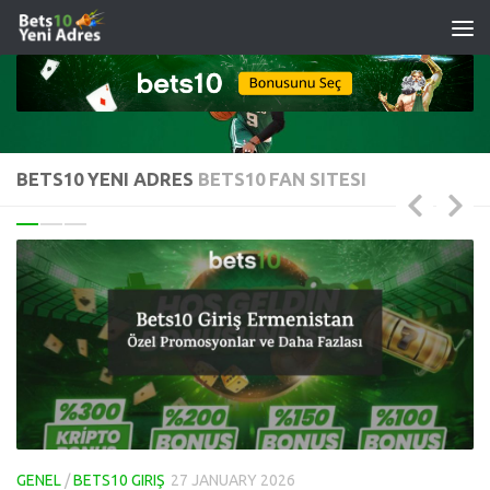
Skip to content
BETS10 YENI ADRES
BETS10 FAN SITESI
GENEL
/
BETS10 GIRIŞ
27 JANUARY 2026
B