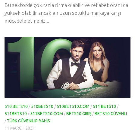
Bu sektörde çok fazla firma olabilir ve rekabet oranı da
yüksek olabilir ancak en uzun soluklu markaya karşı
mücadele etmeniz...
510 BETS10
/
510BETS10
/
510BETS10.COM
/
511 BETS10
/
511BETS10
/
511BETS10.COM
/
BETS10 GIRIŞ
/
BETS10 GÜVENLI
/
TÜRK GÜVENILIR BAHIS
11 MARCH 2021