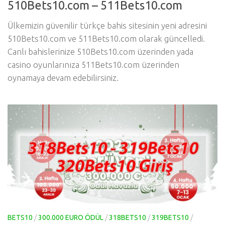
510Bets10.com – 511Bets10.com
Ülkemizin güvenilir türkçe bahis sitesinin yeni adresini
510Bets10.com ve 511Bets10.com olarak güncelledi.
Canlı bahislerinize 510Bets10.com üzerinden yada
casino oyunlarınıza 511Bets10.com üzerinden
oynamaya devam edebilirsiniz.
BETS10
/
300.000 EURO ÖDÜL
/
318BETS10
/
319BETS10
/