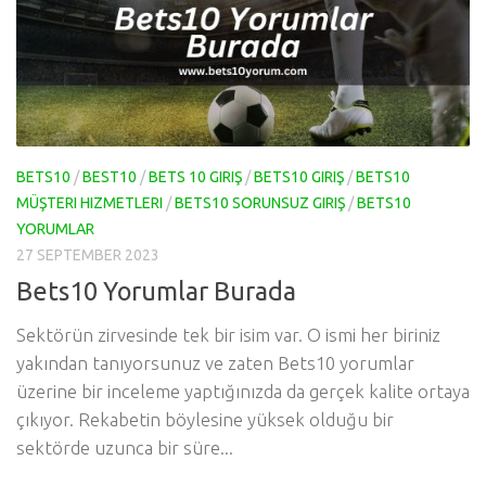
BETS10
/
BEST10
/
BETS 10 GIRIŞ
/
BETS10 GIRIŞ
/
BETS10
MÜŞTERI HIZMETLERI
/
BETS10 SORUNSUZ GIRIŞ
/
BETS10
YORUMLAR
27 SEPTEMBER 2023
Bets10 Yorumlar Burada
Sektörün zirvesinde tek bir isim var. O ismi her biriniz
yakından tanıyorsunuz ve zaten Bets10 yorumlar
üzerine bir inceleme yaptığınızda da gerçek kalite ortaya
çıkıyor. Rekabetin böylesine yüksek olduğu bir
sektörde uzunca bir süre...