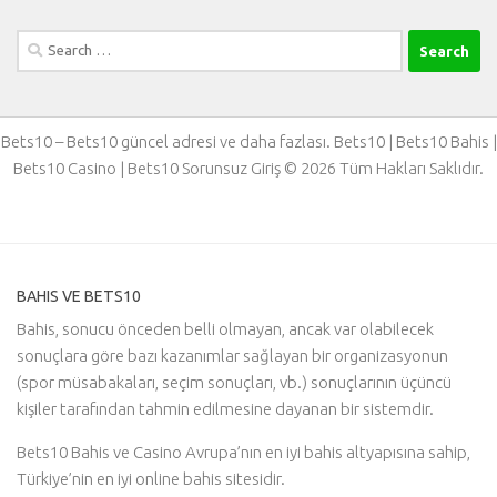
Search
for:
Bets10 – Bets10 güncel adresi ve daha fazlası. Bets10 | Bets10 Bahis |
Bets10 Casino | Bets10 Sorunsuz Giriş © 2026 Tüm Hakları Saklıdır.
BAHIS VE BETS10
Bahis
, sonucu önceden belli olmayan, ancak var olabilecek
sonuçlara göre bazı kazanımlar sağlayan bir organizasyonun
(spor müsabakaları, seçim sonuçları, vb.) sonuçlarının üçüncü
kişiler tarafından tahmin edilmesine dayanan bir sistemdir.
Bets10 Bahis ve Casino Avrupa’nın en iyi bahis altyapısına sahip,
Türkiye’nin en iyi online bahis sitesidir.