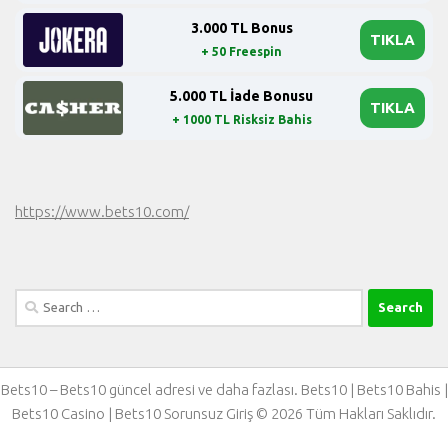
3.000 TL Bonus
TIKLA
+ 50 Freespin
5.000 TL İade Bonusu
TIKLA
+ 1000 TL Risksiz Bahis
https://www.bets10.com/
Search
for:
Bets10 – Bets10 güncel adresi ve daha fazlası. Bets10 | Bets10 Bahis |
Bets10 Casino | Bets10 Sorunsuz Giriş © 2026 Tüm Hakları Saklıdır.