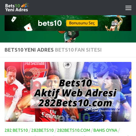
Skip to content
BETS10 YENI ADRES
BETS10 FAN SITESI
282 BETS10
/
282BETS10
/
282BETS10.COM
/
BAHIS OYNA
/