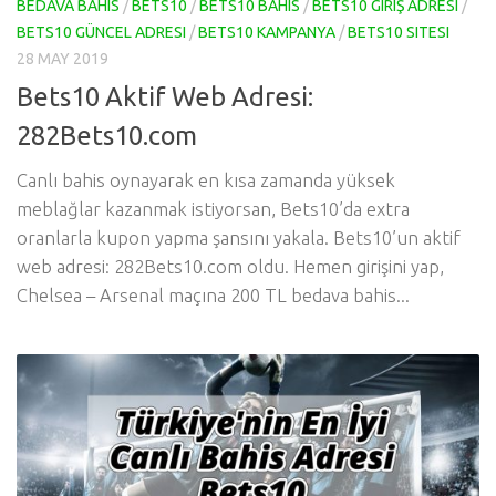
BEDAVA BAHIS
/
BETS10
/
BETS10 BAHIS
/
BETS10 GIRIŞ ADRESI
/
BETS10 GÜNCEL ADRESI
/
BETS10 KAMPANYA
/
BETS10 SITESI
28 MAY 2019
Bets10 Aktif Web Adresi:
282Bets10.com
Canlı bahis oynayarak en kısa zamanda yüksek
meblağlar kazanmak istiyorsan, Bets10’da extra
oranlarla kupon yapma şansını yakala. Bets10’un aktif
web adresi: 282Bets10.com oldu. Hemen girişini yap,
Chelsea – Arsenal maçına 200 TL bedava bahis...