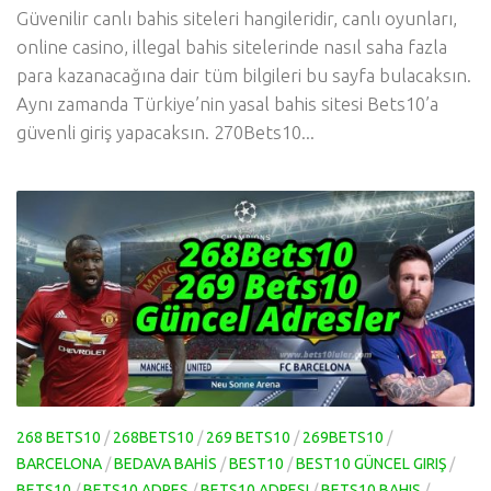
Güvenilir canlı bahis siteleri hangileridir, canlı oyunları,
online casino, illegal bahis sitelerinde nasıl saha fazla
para kazanacağına dair tüm bilgileri bu sayfa bulacaksın.
Aynı zamanda Türkiye’nin yasal bahis sitesi Bets10’a
güvenli giriş yapacaksın. 270Bets10...
268 BETS10
/
268BETS10
/
269 BETS10
/
269BETS10
/
BARCELONA
/
BEDAVA BAHİS
/
BEST10
/
BEST10 GÜNCEL GIRIŞ
/
BETS10
/
BETS10 ADRES
/
BETS10 ADRESI
/
BETS10 BAHIS
/