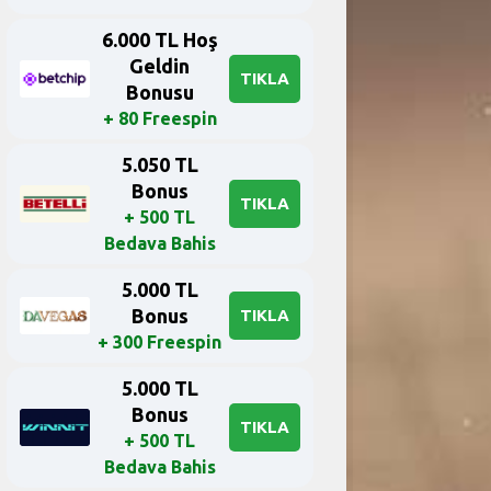
6.000 TL Hoş
Geldin
TIKLA
Bonusu
+ 80 Freespin
5.050 TL
Bonus
TIKLA
+ 500 TL
Bedava Bahis
5.000 TL
Bonus
TIKLA
+ 300 Freespin
5.000 TL
Bonus
TIKLA
+ 500 TL
Bedava Bahis