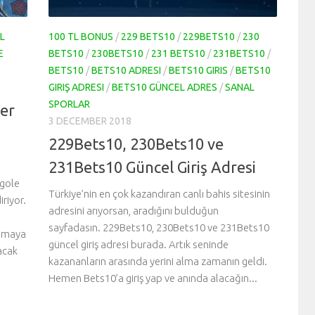
L
100 TL BONUS
/
229 BETS10
/
229BETS10
/
230
E
BETS10
/
230BETS10
/
231 BETS10
/
231BETS10
/
BETS10
/
BETS10 ADRESI
/
BETS10 GIRIS
/
BETS10
GIRIŞ ADRESI
/
BETS10 GÜNCEL ADRES
/
SANAL
SPORLAR
er
3 DECEMBER 2018
229Bets10, 230Bets10 ve
231Bets10 Güncel Giriş Adresi
 gole
Türkiye’nin en çok kazandıran canlı bahis sitesinin
riyor.
adresini arıyorsan, aradığını bulduğun
sayfadasın. 229Bets10, 230Bets10 ve 231Bets10
apmaya
güncel giriş adresi burada. Artık seninde
acak
kazananların arasında yerini alma zamanın geldi.
Hemen Bets10’a giriş yap ve anında alacağın...