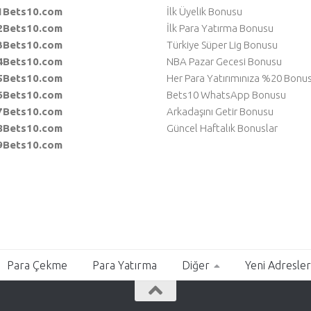
1Bets10.com
İlk Üyelik Bonusu
2Bets10.com
İlk Para Yatırma Bonusu
3Bets10.com
Türkiye Süper Lig Bonusu
4Bets10.com
NBA Pazar Gecesi Bonusu
5Bets10.com
Her Para Yatırımınıza %20 Bonu
6Bets10.com
Bets10 WhatsApp Bonusu
7Bets10.com
Arkadaşını Getir Bonusu
8Bets10.com
Güncel Haftalık Bonuslar
9Bets10.com
Para Çekme
Para Yatırma
Diğer
Yeni Adresler