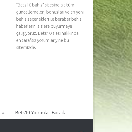
“Bets10 bahis” sitesine ait tüm
güncellemeleri, bonusları ve en yeni
bahis seçenekleri ile beraber bahis
haberlerini sizlere duyurmaya
s
çalışıyoruz. Bets10 siesi hakkında
en tarafsız yorumlar yine bu
sitemizde.
Bets10 Yorumlar Burada