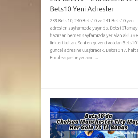
Bets10 Yeni Adresler
239 Bets10, 240 Bets10 ve 241 Bets10 yeni
adresleri sayfamızda yayında. Bets10’lamay
hazırsan hemen sayfamızda yer alan akıllı B
linkleri kullan. Seni en güvenli yoldan Bets10
güncel adresine ulaştıracak. Bets10 17. haf
Euroleague heyecanını...