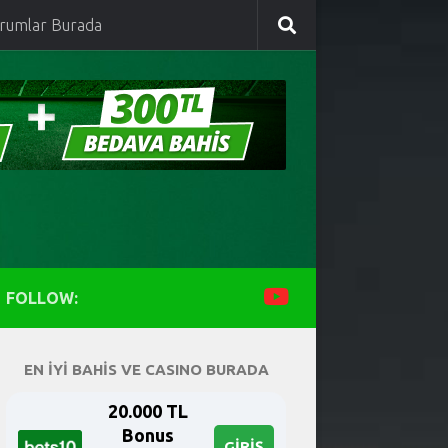
rumlar Burada
FOLLOW:
EN İYİ BAHİS VE CASINO BURADA
20.000 TL
Bonus
GİRİŞ