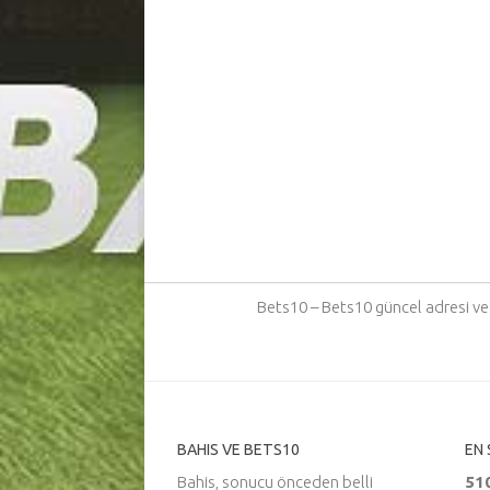
Bets10 – Bets10 güncel adresi ve 
BAHIS VE BETS10
EN 
Bahis
, sonucu önceden belli
51