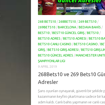
268 BETS10
/
268BETS10
/
269 BETS10
/
269BETS10
/
BARCELONA
/
BEDAVA BAHİS
/
BEST10
/
BEST10 GÜNCEL GIRIŞ
/
BETS10
/
BETS10 ADRES
/
BETS10 ADRESI
/
BETS10 BA
BETS10 CANLI CASINO
/
BETS10 CASINO
/
BE
GIRIŞ
/
BETS10 GIRIŞ ADRESI
/
BETS10 GIRIŞ LI
BETS10 GÜNCEL ADRES
/
MANCHESTER UNIT
ŞAMPIYONLAR LIGI
9 APRIL 2019
268Bets10 ve 269 Bets10 Gü
Adresler
Şans oyunları oynayarak, güvenli bir şekilde 
kazanmanın keyfini çıkartmana sadece bir k
adım kaldı. Canlı bahis yapmanın ve canlı ca