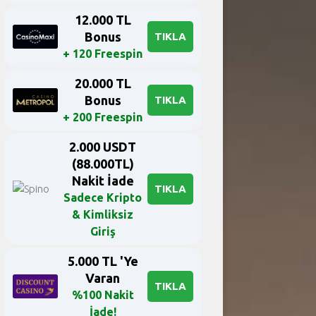
12.000 TL
Bonus
TIKLA
+ 120 Freespin
20.000 TL
Bonus
TIKLA
+ 200 Freespin
2.000 USDT
(88.000TL)
Nakit İade
TIKLA
Sadece Kripto
& Kimliksiz
Giriş
5.000 TL 'Ye
Varan
TIKLA
%100 Nakit
İade!