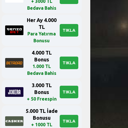
+ 3000 TL
Bedava Bahis
Her Ay 4.000
TL
TIKLA
Para Yatırma
Bonusu
4.000 TL
Bonus
TIKLA
1.000 TL
Bedava Bahis
3.000 TL
Bonus
TIKLA
+ 50 Freespin
5.000 TL İade
Bonusu
TIKLA
+ 1000 TL