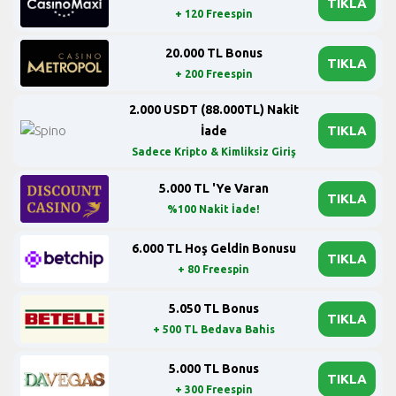
TIKLA
+ 120 Freespin
20.000 TL Bonus
TIKLA
+ 200 Freespin
2.000 USDT (88.000TL) Nakit
TIKLA
İade
Sadece Kripto & Kimliksiz Giriş
5.000 TL 'Ye Varan
TIKLA
%100 Nakit İade!
6.000 TL Hoş Geldin Bonusu
TIKLA
+ 80 Freespin
5.050 TL Bonus
TIKLA
+ 500 TL Bedava Bahis
5.000 TL Bonus
TIKLA
+ 300 Freespin