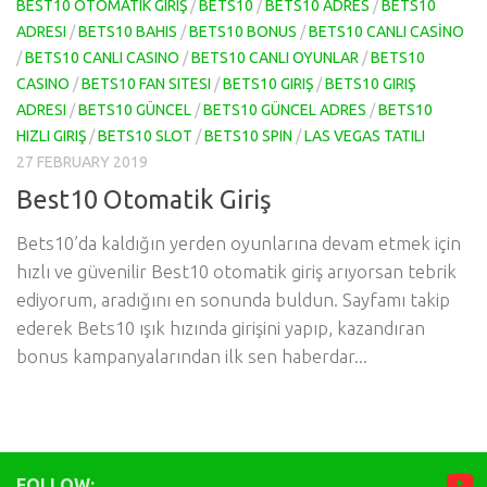
BEST10 OTOMATIK GIRIŞ
/
BETS10
/
BETS10 ADRES
/
BETS10
ADRESI
/
BETS10 BAHIS
/
BETS10 BONUS
/
BETS10 CANLI CASİNO
/
BETS10 CANLI CASINO
/
BETS10 CANLI OYUNLAR
/
BETS10
CASINO
/
BETS10 FAN SITESI
/
BETS10 GIRIŞ
/
BETS10 GIRIŞ
ADRESI
/
BETS10 GÜNCEL
/
BETS10 GÜNCEL ADRES
/
BETS10
HIZLI GIRIŞ
/
BETS10 SLOT
/
BETS10 SPIN
/
LAS VEGAS TATILI
27 FEBRUARY 2019
Best10 Otomatik Giriş
Bets10’da kaldığın yerden oyunlarına devam etmek için
hızlı ve güvenilir Best10 otomatik giriş arıyorsan tebrik
ediyorum, aradığını en sonunda buldun. Sayfamı takip
ederek Bets10 ışık hızında girişini yapıp, kazandıran
bonus kampanyalarından ilk sen haberdar...
FOLLOW: