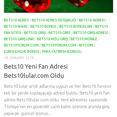
BETS10 ADRES
/
BETS10 ADRES DEĞIŞIKLIĞI
/
BETS10 ADRESI
/
BETS10 BAHIS
/
BETS10 BONUS
/
BETS10 BONUSLARI
/
BETS10
FAN SITESI
/
BETS10 GIRIŞ
/
BETS10 GIRIS
/
BETS10 GIRIŞ ADRESI
/
BETS10 GIRIŞ LINKI
/
BETS10 HIZLI GIRIŞ
/
BETS10 MOBILE
/
BETS10YORUM.COM
/
BETS10YORUM.COM
/
BITCOIN
/
EUROLEAGUE BONUS
/
PARA YATIRMA BONUSU
18 JANUARY 2019
Bets10 Yeni Fan Adresi
Bets10lular.com Oldu
Bets10’lular artık adlarına uygun ve her Bets10 fanının
tek bir yerde toplayacağı adresi buldu. Bets10 yeni fan
adresi Bets10lular.com oldu. Yeni adresimiz sayesinde
Türkiye’nin en güvenilir canlı bahis sitesine anında giriş
yaparak, güncel bonus...