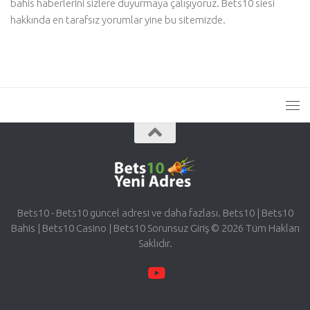
bahis haberlerini sizlere duyurmaya çalışıyoruz. Bets10 siesi
hakkında en tarafsız yorumlar yine bu sitemizde.
Bets10 - Bets10 güncel adresi ve daha fazlası. Bets10 | Bets10
Bahis | Bets10 Casino | Bets10 Sorunsuz Giriş © 2026 Tüm Hakları
Saklıdır.