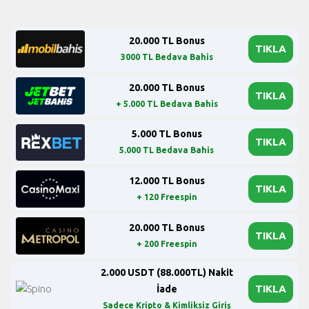
20.000 TL Bonus
TIKLA
3000 TL Bedava Bahis
20.000 TL Bonus
TIKLA
+ 5.000 TL Bedava Bahis
5.000 TL Bonus
TIKLA
5.000 TL Bedava Bahis
12.000 TL Bonus
TIKLA
+ 120 Freespin
20.000 TL Bonus
TIKLA
+ 200 Freespin
2.000 USDT (88.000TL) Nakit
TIKLA
İade
Sadece Kripto & Kimliksiz Giriş