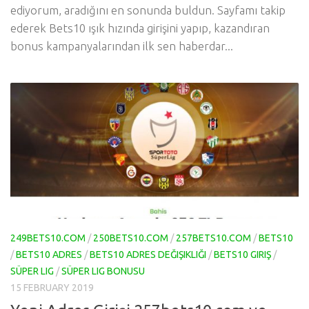
ediyorum, aradığını en sonunda buldun. Sayfamı takip
ederek Bets10 ışık hızında girişini yapıp, kazandıran
bonus kampanyalarından ilk sen haberdar...
249BETS10.COM
/
250BETS10.COM
/
257BETS10.COM
/
BETS10
/
BETS10 ADRES
/
BETS10 ADRES DEĞIŞIKLIĞI
/
BETS10 GIRIŞ
/
SÜPER LIG
/
SÜPER LIG BONUSU
15 FEBRUARY 2019