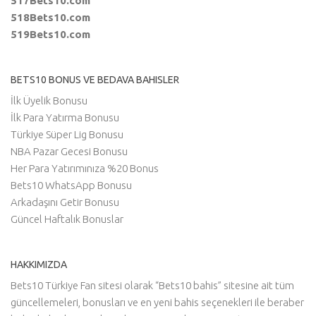
517Bets10.com
518Bets10.com
519Bets10.com
BETS10 BONUS VE BEDAVA BAHISLER
İlk Üyelik Bonusu
İlk Para Yatırma Bonusu
Türkiye Süper Lig Bonusu
NBA Pazar Gecesi Bonusu
Her Para Yatırımınıza %20 Bonus
Bets10 WhatsApp Bonusu
Arkadaşını Getir Bonusu
Güncel Haftalık Bonuslar
HAKKIMIZDA
Bets10 Türkiye Fan sitesi olarak “Bets10 bahis” sitesine ait tüm
güncellemeleri, bonusları ve en yeni bahis seçenekleri ile beraber