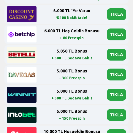
5.000 TL 'Ye Varan
TIKLA
%100 Nakit İade!
6.000 TL Hoş Geldin Bonusu
TIKLA
+ 80 Freespin
5.050 TL Bonus
TIKLA
+ 500 TL Bedava Bahis
5.000 TL Bonus
TIKLA
+ 300 Freespin
5.000 TL Bonus
TIKLA
+ 500 TL Bedava Bahis
5.000 TL Bonus
TIKLA
+ 150 Freespin
10.000 TL Hoşgeldin Bonusu