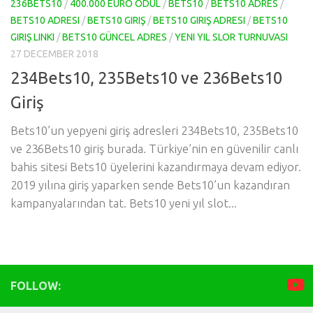
236BETS10
/
400.000 EURO ÖDÜL
/
BETS10
/
BETS10 ADRES
/
BETS10 ADRESI
/
BETS10 GIRIŞ
/
BETS10 GIRIŞ ADRESI
/
BETS10
GIRIŞ LINKI
/
BETS10 GÜNCEL ADRES
/
YENI YIL SLOR TURNUVASI
27 DECEMBER 2018
234Bets10, 235Bets10 ve 236Bets10
Giriş
Bets10’un yepyeni giriş adresleri 234Bets10, 235Bets10
ve 236Bets10 giriş burada. Türkiye’nin en güvenilir canlı
bahis sitesi Bets10 üyelerini kazandırmaya devam ediyor.
2019 yılına giriş yaparken sende Bets10’un kazandıran
kampanyalarından tat. Bets10 yeni yıl slot...
FOLLOW: