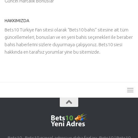
Güncel Haftalık Bonuslar
HAKKIMIZDA
Bets10 Türkiye Fan sitesi olarak “Bets10 bahis” sitesine ait tüm
güncellemeleri, bonusları ve en yeni bahis seçenekleri ile beraber
bahis haberlerini sizlere duyurmaya çalışıyoruz. Bets10 siesi
hakkında en tarafsız yorumlar yine bu sitemizde.
Bets10 - Bets10 güncel adresi ve daha fazlası. Bets10 | Bets10