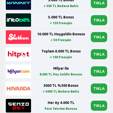
TIKLA
+ 500 TL Bedava Bahis
5.000 TL Bonus
TIKLA
+ 150 Freespin
10.000 TL Hoşgeldin Bonusu
TIKLA
+ 50 Freespin
Toplam 6.000 TL Bonus
TIKLA
+ 100 Freespin
Milyar ile
TIKLA
8.000 TL Hoş Geldin Bonusu
3000 TL %300 Bonus
TIKLA
+ 3000 TL Bedava Bahis
Her Ay 4.000 TL
TIKLA
Para Yatırma Bonusu