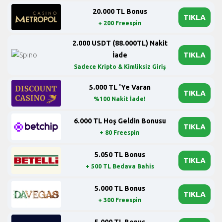
20.000 TL Bonus
TIKLA
+ 200 Freespin
2.000 USDT (88.000TL) Nakit
TIKLA
İade
Sadece Kripto & Kimliksiz Giriş
5.000 TL 'Ye Varan
TIKLA
%100 Nakit İade!
6.000 TL Hoş Geldin Bonusu
TIKLA
+ 80 Freespin
5.050 TL Bonus
TIKLA
+ 500 TL Bedava Bahis
5.000 TL Bonus
TIKLA
+ 300 Freespin
5.000 TL Bonus