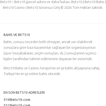
Bets10 – Bets10 güncel adresi ve daha fazlası. Bets10 | Bets10 Bahis |
Bets10 Casino | Bets10 Sorunsuz Giriş © 2026 Tüm Hakları Saklıdır.
BAHIS VE BETS10
Bahis
, sonucu önceden belli olmayan, ancak var olabilecek
sonuçlara göre bazı kazanımlar sağlayan bir organizasyonun
(spor müsabakaları, seçim sonuçları, vb.) sonuçlarının üçüncü
kişiler tarafından tahmin edilmesine dayanan bir sistemdir.
Bets10 Bahis ve Casino Avrupa’nın en iyi bahis altyapısına sahip,
Türkiye’nin en iyi online bahis sitesidir.
EN SON BETS10 ADRESLERI
510Bets10.com
511Bets10.com