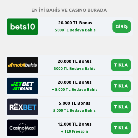
EN İYİ BAHİS VE CASINO BURADA
20.000 TL Bonus
GİRİŞ
5000TL Bedava Bahis
20.000 TL Bonus
TIKLA
3000 TL Bedava Bahis
20.000 TL Bonus
TIKLA
+ 5.000 TL Bedava Bahis
5.000 TL Bonus
TIKLA
5.000 TL Bedava Bahis
12.000 TL Bonus
TIKLA
+ 120 Freespin