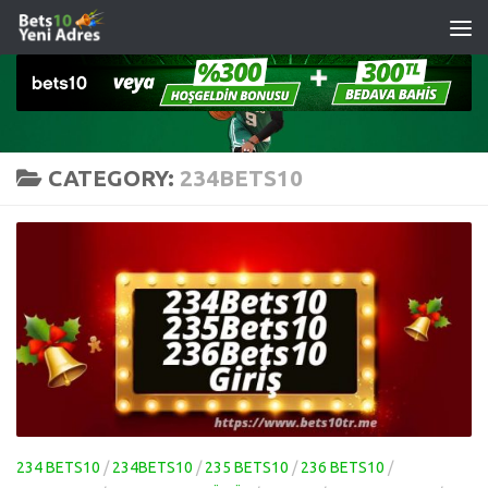
Skip to content
CATEGORY:
234BETS10
234 BETS10
/
234BETS10
/
235 BETS10
/
236 BETS10
/