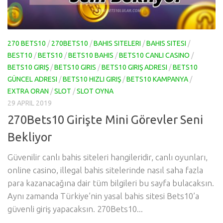
270 BETS10
/
270BETS10
/
BAHIS SITELERI
/
BAHIS SITESI
/
BEST10
/
BETS10
/
BETS10 BAHIS
/
BETS10 CANLI CASINO
/
BETS10 GIRIŞ
/
BETS10 GIRIS
/
BETS10 GIRIŞ ADRESI
/
BETS10
GÜNCEL ADRESI
/
BETS10 HIZLI GIRIŞ
/
BETS10 KAMPANYA
/
EXTRA ORAN
/
SLOT
/
SLOT OYNA
29 APRIL 2019
270Bets10 Girişte Mini Görevler Seni
Bekliyor
Güvenilir canlı bahis siteleri hangileridir, canlı oyunları,
online casino, illegal bahis sitelerinde nasıl saha fazla
para kazanacağına dair tüm bilgileri bu sayfa bulacaksın.
Aynı zamanda Türkiye’nin yasal bahis sitesi Bets10’a
güvenli giriş yapacaksın. 270Bets10...