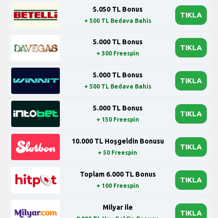
5.050 TL Bonus
TIKLA
+ 500 TL Bedava Bahis
5.000 TL Bonus
TIKLA
+ 300 Freespin
5.000 TL Bonus
TIKLA
+ 500 TL Bedava Bahis
5.000 TL Bonus
TIKLA
+ 150 Freespin
10.000 TL Hoşgeldin Bonusu
TIKLA
+ 50 Freespin
Toplam 6.000 TL Bonus
TIKLA
+ 100 Freespin
Milyar ile
TIKLA