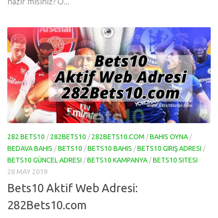
hazır mısınız? O...
282 BETS10
/
282BETS10
/
282BETS10.COM
/
BAHIS OYNA
/
BEDAVA BAHIS
/
BETS10
/
BETS10 BAHIS
/
BETS10 GIRIŞ ADRESI
/
BETS10 GÜNCEL ADRESI
/
BETS10 KAMPANYA
/
BETS10 SITESI
28 MAY 2019
Bets10 Aktif Web Adresi:
282Bets10.com