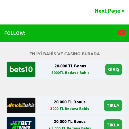
Next Page »
FOLLOW:
EN İYİ BAHİS VE CASINO BURADA
20.000 TL Bonus
GİRİŞ
5000TL Bedava Bahis
20.000 TL Bonus
TIKLA
3000 TL Bedava Bahis
20.000 TL Bonus
TIKLA
+ 5.000 TL Bedava Bahis