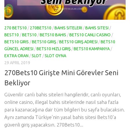
270 BETS10
/
270BETS10
/
BAHIS SITELERI
/
BAHIS SITESI
/
BEST10
/
BETS10
/
BETS10 BAHIS
/
BETS10 CANLI CASINO
/
BETS10 GIRIS
/
BETS10 GIRIŞ
/
BETS10 GIRIŞ ADRESI
/
BETS10
GÜNCEL ADRESI
/
BETS10 HIZLI GIRIŞ
/
BETS10 KAMPANYA
/
EXTRA ORAN
/
SLOT
/
SLOT OYNA
29 APRIL 2019
270Bets10 Girişte Mini Görevler Seni
Bekliyor
Güvenilir canlı bahis siteleri hangileridir, canlı oyunları,
online casino, illegal bahis sitelerinde nasıl saha fazla
para kazanacağına dair tüm bilgileri bu sayfa bulacaksın.
Aynı zamanda Türkiye’nin yasal bahis sitesi Bets10’a
güvenli giriş yapacaksın. 270Bets10...