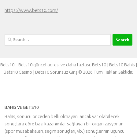
https://www.bets10.com/
Search
for:
Bets10 – Bets10 güncel adresi ve daha fazlası. Bets10 | Bets10 Bahis |
Bets10 Casino | Bets10 Sorunsuz Giriş © 2026 Tüm Hakları Saklıdır.
BAHIS VE BETS10
Bahis
, sonucu önceden belli olmayan, ancak var olabilecek
sonuçlara göre bazı kazanımlar sağlayan bir organizasyonun
(spor müsabakaları, seçim sonuçları, vb.) sonuçlarının üçüncü