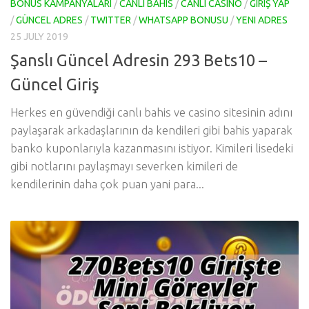
BONUS KAMPANYALARI
/
CANLI BAHIS
/
CANLI CASINO
/
GIRIŞ YAP
/
GÜNCEL ADRES
/
TWITTER
/
WHATSAPP BONUSU
/
YENI ADRES
25 JULY 2019
Şanslı Güncel Adresin 293 Bets10 –
Güncel Giriş
Herkes en güvendiği canlı bahis ve casino sitesinin adını
paylaşarak arkadaşlarının da kendileri gibi bahis yaparak
banko kuponlarıyla kazanmasını istiyor. Kimileri lisedeki
gibi notlarını paylaşmayı severken kimileri de
kendilerinin daha çok puan yani para...