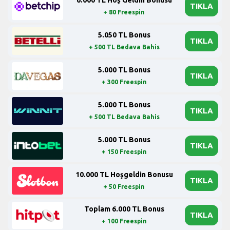
6.000 TL Hoş Geldin Bonusu
TIKLA
+ 80 Freespin
5.050 TL Bonus
TIKLA
+ 500 TL Bedava Bahis
5.000 TL Bonus
TIKLA
+ 300 Freespin
5.000 TL Bonus
TIKLA
+ 500 TL Bedava Bahis
5.000 TL Bonus
TIKLA
+ 150 Freespin
10.000 TL Hoşgeldin Bonusu
TIKLA
+ 50 Freespin
Toplam 6.000 TL Bonus
TIKLA
+ 100 Freespin