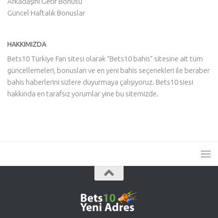
Arkadaşını Getir Bonusu
Güncel Haftalık Bonuslar
HAKKIMIZDA
Bets10 Türkiye Fan sitesi olarak “Bets10 bahis” sitesine ait tüm
güncellemeleri, bonusları ve en yeni bahis seçenekleri ile beraber
bahis haberlerini sizlere duyurmaya çalışıyoruz. Bets10 siesi
hakkında en tarafsız yorumlar yine bu sitemizde.