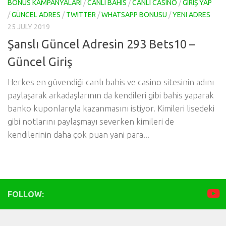
BONUS KAMPANYALARI
/
CANLI BAHIS
/
CANLI CASINO
/
GIRIŞ YAP
/
GÜNCEL ADRES
/
TWITTER
/
WHATSAPP BONUSU
/
YENI ADRES
25 JULY 2019
Şanslı Güncel Adresin 293 Bets10 –
Güncel Giriş
Herkes en güvendiği canlı bahis ve casino sitesinin adını
paylaşarak arkadaşlarının da kendileri gibi bahis yaparak
banko kuponlarıyla kazanmasını istiyor. Kimileri lisedeki
gibi notlarını paylaşmayı severken kimileri de
kendilerinin daha çok puan yani para...
FOLLOW: