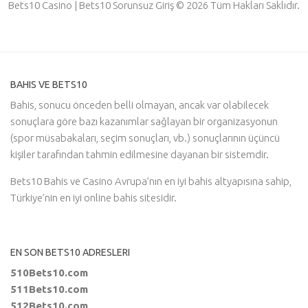
Bets10 Casino | Bets10 Sorunsuz Giriş © 2026 Tüm Hakları Saklıdır.
BAHIS VE BETS10
Bahis
, sonucu önceden belli olmayan, ancak var olabilecek
sonuçlara göre bazı kazanımlar sağlayan bir organizasyonun
(spor müsabakaları, seçim sonuçları, vb.) sonuçlarının üçüncü
kişiler tarafından tahmin edilmesine dayanan bir sistemdir.
Bets10 Bahis ve Casino Avrupa’nın en iyi bahis altyapısına sahip,
Türkiye’nin en iyi online bahis sitesidir.
EN SON BETS10 ADRESLERI
510Bets10.com
511Bets10.com
512Bets10.com