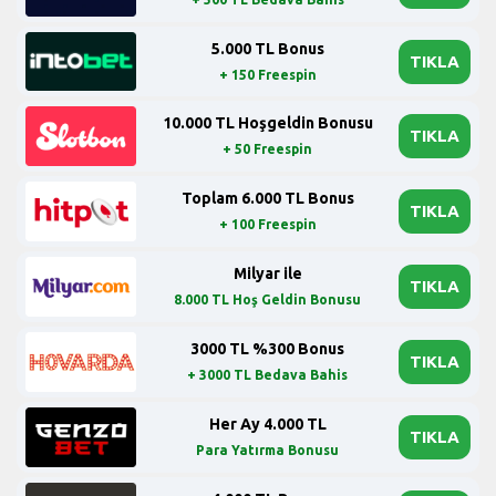
5.000 TL Bonus
TIKLA
+ 150 Freespin
10.000 TL Hoşgeldin Bonusu
TIKLA
+ 50 Freespin
Toplam 6.000 TL Bonus
TIKLA
+ 100 Freespin
Milyar ile
TIKLA
8.000 TL Hoş Geldin Bonusu
3000 TL %300 Bonus
TIKLA
+ 3000 TL Bedava Bahis
Her Ay 4.000 TL
TIKLA
Para Yatırma Bonusu