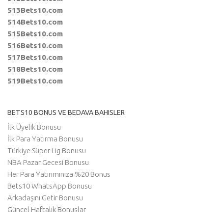
513Bets10.com
514Bets10.com
515Bets10.com
516Bets10.com
517Bets10.com
518Bets10.com
519Bets10.com
BETS10 BONUS VE BEDAVA BAHISLER
İlk Üyelik Bonusu
İlk Para Yatırma Bonusu
Türkiye Süper Lig Bonusu
NBA Pazar Gecesi Bonusu
Her Para Yatırımınıza %20 Bonus
Bets10 WhatsApp Bonusu
Arkadaşını Getir Bonusu
Güncel Haftalık Bonuslar