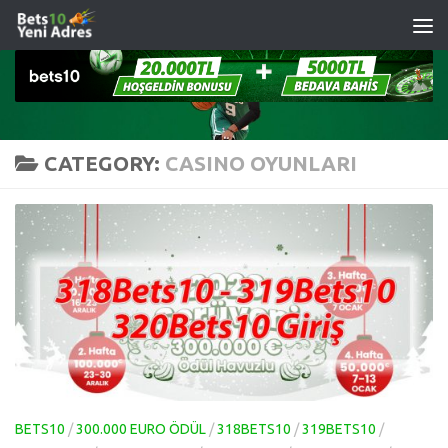
Skip to content
CATEGORY:
CASINO OYUNLARI
BETS10
/
300.000 EURO ÖDÜL
/
318BETS10
/
319BETS10
/