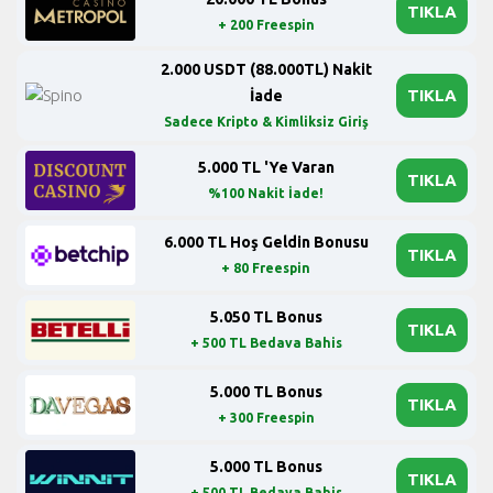
TIKLA
+ 200 Freespin
2.000 USDT (88.000TL) Nakit
TIKLA
İade
Sadece Kripto & Kimliksiz Giriş
5.000 TL 'Ye Varan
TIKLA
%100 Nakit İade!
6.000 TL Hoş Geldin Bonusu
TIKLA
+ 80 Freespin
5.050 TL Bonus
TIKLA
+ 500 TL Bedava Bahis
5.000 TL Bonus
TIKLA
+ 300 Freespin
5.000 TL Bonus
TIKLA
+ 500 TL Bedava Bahis