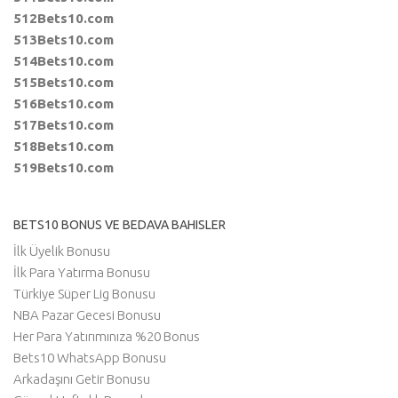
512Bets10.com
513Bets10.com
514Bets10.com
515Bets10.com
516Bets10.com
517Bets10.com
518Bets10.com
519Bets10.com
BETS10 BONUS VE BEDAVA BAHISLER
İlk Üyelik Bonusu
İlk Para Yatırma Bonusu
Türkiye Süper Lig Bonusu
NBA Pazar Gecesi Bonusu
Her Para Yatırımınıza %20 Bonus
Bets10 WhatsApp Bonusu
Arkadaşını Getir Bonusu