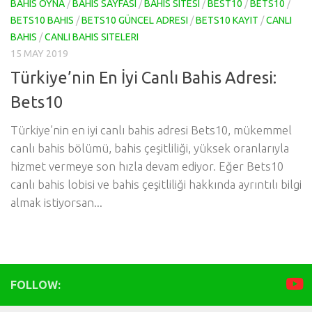
BAHIS OYNA
/
BAHIS SAYFASI
/
BAHIS SITESI
/
BEST10
/
BETS10
/
BETS10 BAHIS
/
BETS10 GÜNCEL ADRESI
/
BETS10 KAYIT
/
CANLI
BAHIS
/
CANLI BAHIS SITELERI
15 MAY 2019
Türkiye’nin En İyi Canlı Bahis Adresi:
Bets10
Türkiye’nin en iyi canlı bahis adresi Bets10, mükemmel
canlı bahis bölümü, bahis çeşitliliği, yüksek oranlarıyla
hizmet vermeye son hızla devam ediyor. Eğer Bets10
canlı bahis lobisi ve bahis çeşitliliği hakkında ayrıntılı bilgi
almak istiyorsan...
FOLLOW: