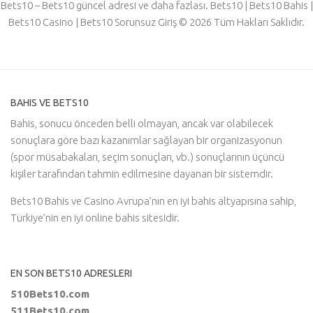
Bets10 – Bets10 güncel adresi ve daha fazlası. Bets10 | Bets10 Bahis |
Bets10 Casino | Bets10 Sorunsuz Giriş © 2026 Tüm Hakları Saklıdır.
BAHIS VE BETS10
Bahis
, sonucu önceden belli olmayan, ancak var olabilecek
sonuçlara göre bazı kazanımlar sağlayan bir organizasyonun
(spor müsabakaları, seçim sonuçları, vb.) sonuçlarının üçüncü
kişiler tarafından tahmin edilmesine dayanan bir sistemdir.
Bets10 Bahis ve Casino Avrupa’nın en iyi bahis altyapısına sahip,
Türkiye’nin en iyi online bahis sitesidir.
EN SON BETS10 ADRESLERI
510Bets10.com
511Bets10.com