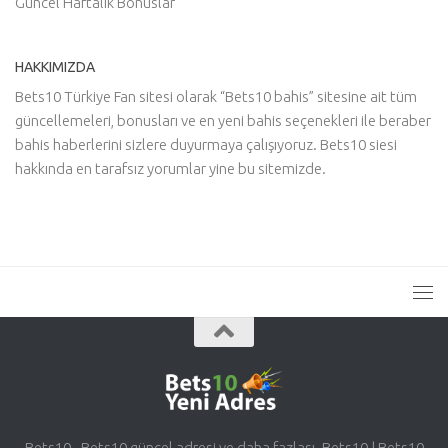
Güncel Haftalık Bonuslar
HAKKIMIZDA
Bets10 Türkiye Fan sitesi olarak “Bets10 bahis” sitesine ait tüm
güncellemeleri, bonusları ve en yeni bahis seçenekleri ile beraber
bahis haberlerini sizlere duyurmaya çalışıyoruz. Bets10 siesi
hakkında en tarafsız yorumlar yine bu sitemizde.
Bets10 - Bets10 güncel adresi ve daha fazlası. Bets10 | Bets10