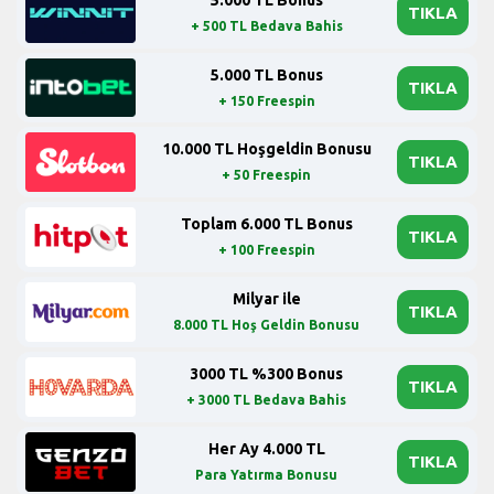
TIKLA
+ 500 TL Bedava Bahis
5.000 TL Bonus
TIKLA
+ 150 Freespin
10.000 TL Hoşgeldin Bonusu
TIKLA
+ 50 Freespin
Toplam 6.000 TL Bonus
TIKLA
+ 100 Freespin
Milyar ile
TIKLA
8.000 TL Hoş Geldin Bonusu
3000 TL %300 Bonus
TIKLA
+ 3000 TL Bedava Bahis
Her Ay 4.000 TL
TIKLA
Para Yatırma Bonusu