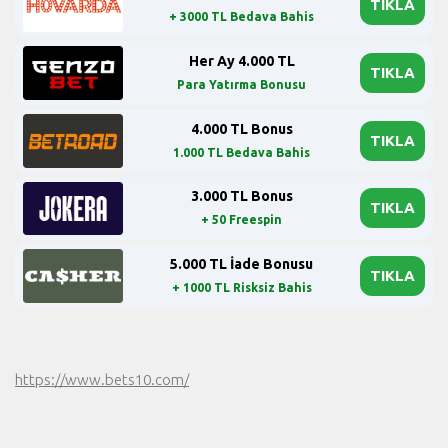
TIKLA
+ 3000 TL Bedava Bahis
Her Ay 4.000 TL
TIKLA
Para Yatırma Bonusu
4.000 TL Bonus
TIKLA
1.000 TL Bedava Bahis
3.000 TL Bonus
TIKLA
+ 50 Freespin
5.000 TL İade Bonusu
TIKLA
+ 1000 TL Risksiz Bahis
https://www.bets10.com/