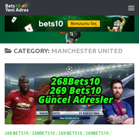
Skip to content
CATEGORY:
MANCHESTER UNITED
268 BETS10
/
268BETS10
/
269 BETS10
/
269BETS10
/