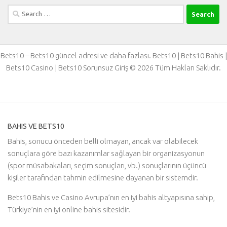
Search
for:
Bets10 – Bets10 güncel adresi ve daha fazlası. Bets10 | Bets10 Bahis |
Bets10 Casino | Bets10 Sorunsuz Giriş © 2026 Tüm Hakları Saklıdır.
BAHIS VE BETS10
Bahis
, sonucu önceden belli olmayan, ancak var olabilecek
sonuçlara göre bazı kazanımlar sağlayan bir organizasyonun
(spor müsabakaları, seçim sonuçları, vb.) sonuçlarının üçüncü
kişiler tarafından tahmin edilmesine dayanan bir sistemdir.
Bets10 Bahis ve Casino Avrupa’nın en iyi bahis altyapısına sahip,
Türkiye’nin en iyi online bahis sitesidir.