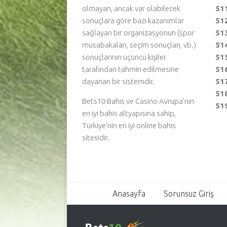
olmayan, ancak var olabilecek
51
sonuçlara göre bazı kazanımlar
51
sağlayan bir organizasyonun (spor
51
müsabakaları, seçim sonuçları, vb.)
51
sonuçlarının üçüncü kişiler
51
tarafından tahmin edilmesine
51
dayanan bir sistemdir.
51
51
Bets10 Bahis ve Casino Avrupa’nın
51
en iyi bahis altyapısına sahip,
Türkiye’nin en iyi online bahis
sitesidir.
Anasayfa
Sorunsuz Giriş