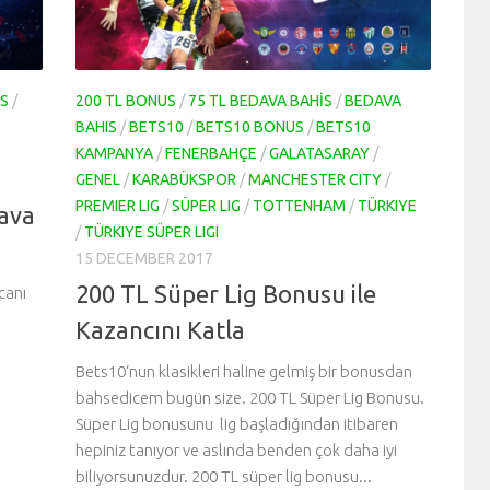
IS
/
200 TL BONUS
/
75 TL BEDAVA BAHİS
/
BEDAVA
BAHIS
/
BETS10
/
BETS10 BONUS
/
BETS10
KAMPANYA
/
FENERBAHÇE
/
GALATASARAY
/
GENEL
/
KARABÜKSPOR
/
MANCHESTER CITY
/
PREMIER LIG
/
SÜPER LIG
/
TOTTENHAM
/
TÜRKIYE
ava
/
TÜRKIYE SÜPER LIGI
15 DECEMBER 2017
200 TL Süper Lig Bonusu ile
canı
Kazancını Katla
Bets10‘nun klasikleri haline gelmiş bir bonusdan
bahsedicem bugün size. 200 TL Süper Lig Bonusu.
Süper Lig bonusunu lig başladığından itibaren
hepiniz tanıyor ve aslında benden çok daha iyi
biliyorsunuzdur. 200 TL süper lig bonusu...