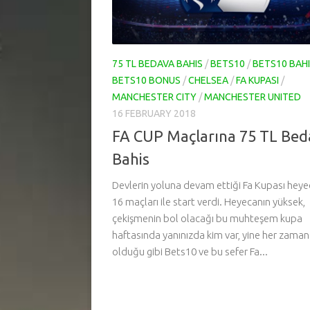
75 TL BEDAVA BAHIS
/
BETS10
/
BETS10 BAH
BETS10 BONUS
/
CHELSEA
/
FA KUPASI
/
MANCHESTER CITY
/
MANCHESTER UNITED
16 FEBRUARY 2018
FA CUP Maçlarına 75 TL Bed
Bahis
Devlerin yoluna devam ettiği Fa Kupası heye
16 maçları ile start verdi. Heyecanın yüksek,
çekişmenin bol olacağı bu muhteşem kupa
haftasında yanınızda kim var, yine her zaman
olduğu gibi Bets10 ve bu sefer Fa...