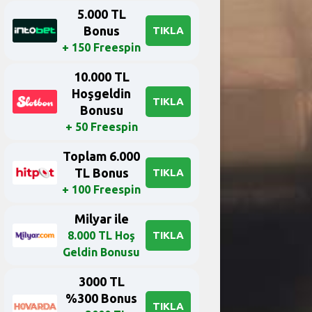
5.000 TL
Bonus
TIKLA
+ 150 Freespin
10.000 TL
Hoşgeldin
TIKLA
Bonusu
+ 50 Freespin
Toplam 6.000
TL Bonus
TIKLA
+ 100 Freespin
Milyar ile
8.000 TL Hoş
TIKLA
Geldin Bonusu
3000 TL
%300 Bonus
TIKLA