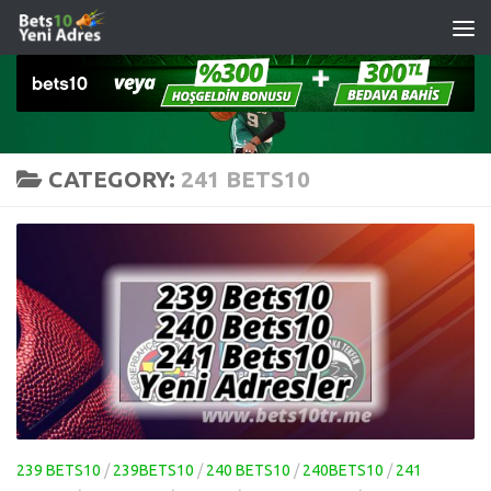
Skip to content
CATEGORY:
241 BETS10
239 BETS10
/
239BETS10
/
240 BETS10
/
240BETS10
/
241