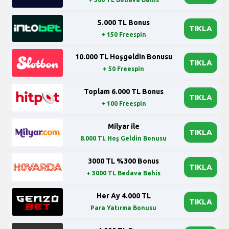
5.000 TL Bonus
TIKLA
+ 150 Freespin
10.000 TL Hoşgeldin Bonusu
TIKLA
+ 50 Freespin
Toplam 6.000 TL Bonus
TIKLA
+ 100 Freespin
Milyar ile
TIKLA
8.000 TL Hoş Geldin Bonusu
3000 TL %300 Bonus
TIKLA
+ 3000 TL Bedava Bahis
Her Ay 4.000 TL
TIKLA
Para Yatırma Bonusu