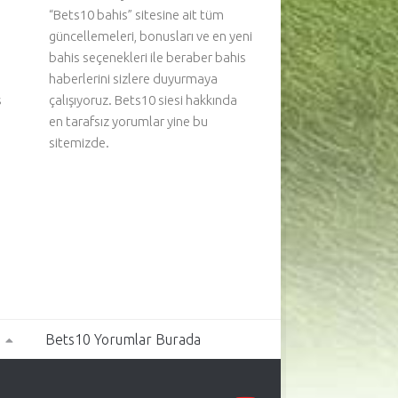
“Bets10 bahis” sitesine ait tüm
güncellemeleri, bonusları ve en yeni
bahis seçenekleri ile beraber bahis
haberlerini sizlere duyurmaya
s
çalışıyoruz. Bets10 siesi hakkında
en tarafsız yorumlar yine bu
sitemizde.
Bets10 Yorumlar Burada