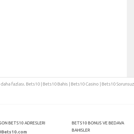
daha fazlası. Bets10 | Bets10 Bahis | Bets10 Casino | Bets10 Sorunsuz 
SON BETS10 ADRESLERI
BETS10 BONUS VE BEDAVA
BAHISLER
0Bets10.com