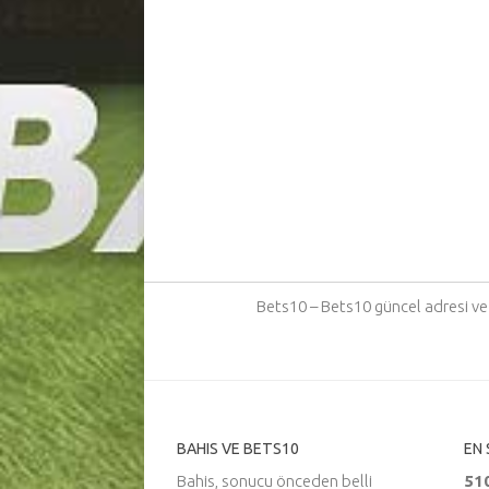
Bets10 – Bets10 güncel adresi ve 
BAHIS VE BETS10
EN 
Bahis
, sonucu önceden belli
51