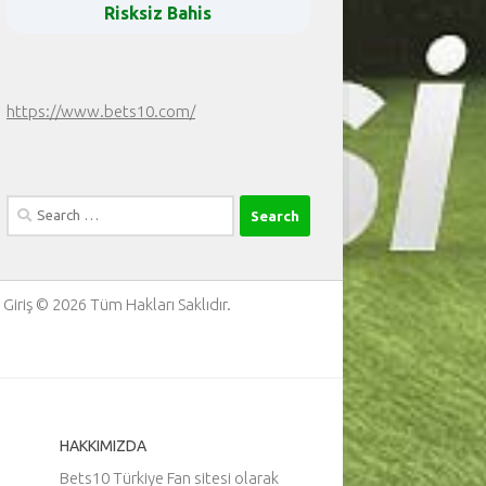
Risksiz Bahis
https://www.bets10.com/
Search
for:
Giriş © 2026 Tüm Hakları Saklıdır.
HAKKIMIZDA
Bets10 Türkiye Fan sitesi olarak