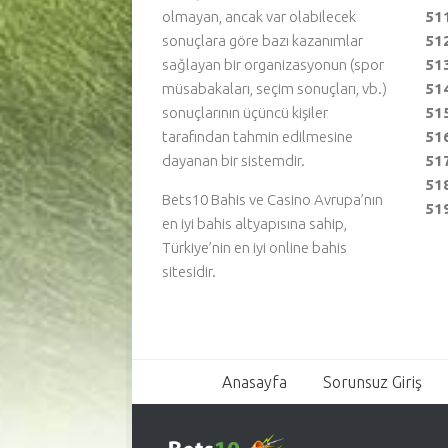
olmayan, ancak var olabilecek
51
sonuçlara göre bazı kazanımlar
51
sağlayan bir organizasyonun (spor
51
müsabakaları, seçim sonuçları, vb.)
51
sonuçlarının üçüncü kişiler
51
tarafından tahmin edilmesine
51
dayanan bir sistemdir.
51
51
Bets10 Bahis ve Casino Avrupa’nın
51
en iyi bahis altyapısına sahip,
Türkiye’nin en iyi online bahis
sitesidir.
Anasayfa
Sorunsuz Giriş