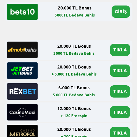
20.000 TL Bonus
GİRİŞ
5000TL Bedava Bahis
20.000 TL Bonus
TIKLA
3000 TL Bedava Bahis
20.000 TL Bonus
TIKLA
+ 5.000 TL Bedava Bahis
5.000 TL Bonus
TIKLA
5.000 TL Bedava Bahis
12.000 TL Bonus
TIKLA
+ 120 Freespin
20.000 TL Bonus
TIKLA
+ 200 Freespin