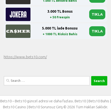
1.000 TL Bedava Bahis
3.000 TL Bonus
TIKLA
+ 50 Freespin
5.000 TL İade Bonusu
TIKLA
+ 1000 TL Risksiz Bahis
https://www.bets10.com/
Search
for:
Bets10 – Bets10 güncel adresi ve daha fazlası. Bets10 | Bets10 Bahis |
Bets10 Casino | Bets10 Sorunsuz Giriş © 2026 Tüm Hakları Saklıdır.