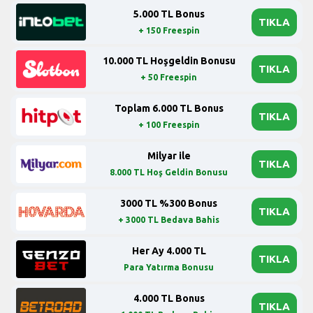
5.000 TL Bonus
TIKLA
+ 150 Freespin
10.000 TL Hoşgeldin Bonusu
TIKLA
+ 50 Freespin
Toplam 6.000 TL Bonus
TIKLA
+ 100 Freespin
Milyar ile
TIKLA
8.000 TL Hoş Geldin Bonusu
3000 TL %300 Bonus
TIKLA
+ 3000 TL Bedava Bahis
Her Ay 4.000 TL
TIKLA
Para Yatırma Bonusu
4.000 TL Bonus
TIKLA