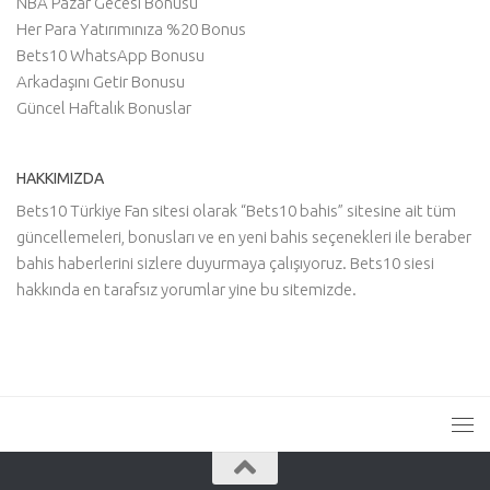
NBA Pazar Gecesi Bonusu
Her Para Yatırımınıza %20 Bonus
Bets10 WhatsApp Bonusu
Arkadaşını Getir Bonusu
Güncel Haftalık Bonuslar
HAKKIMIZDA
Bets10 Türkiye Fan sitesi olarak “Bets10 bahis” sitesine ait tüm
güncellemeleri, bonusları ve en yeni bahis seçenekleri ile beraber
bahis haberlerini sizlere duyurmaya çalışıyoruz. Bets10 siesi
hakkında en tarafsız yorumlar yine bu sitemizde.