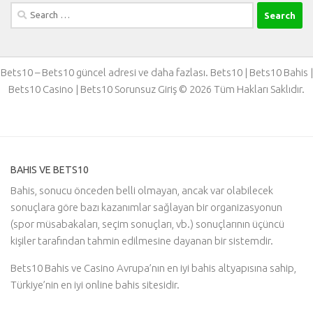
Search
for:
Bets10 – Bets10 güncel adresi ve daha fazlası. Bets10 | Bets10 Bahis |
Bets10 Casino | Bets10 Sorunsuz Giriş © 2026 Tüm Hakları Saklıdır.
BAHIS VE BETS10
Bahis
, sonucu önceden belli olmayan, ancak var olabilecek
sonuçlara göre bazı kazanımlar sağlayan bir organizasyonun
(spor müsabakaları, seçim sonuçları, vb.) sonuçlarının üçüncü
kişiler tarafından tahmin edilmesine dayanan bir sistemdir.
Bets10 Bahis ve Casino Avrupa’nın en iyi bahis altyapısına sahip,
Türkiye’nin en iyi online bahis sitesidir.