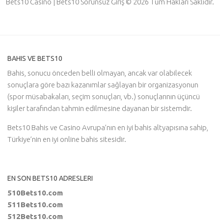
Bets10 Casino | Bets10 Sorunsuz Giriş © 2026 Tüm Hakları Saklıdır.
BAHIS VE BETS10
Bahis
, sonucu önceden belli olmayan, ancak var olabilecek
sonuçlara göre bazı kazanımlar sağlayan bir organizasyonun
(spor müsabakaları, seçim sonuçları, vb.) sonuçlarının üçüncü
kişiler tarafından tahmin edilmesine dayanan bir sistemdir.
Bets10 Bahis ve Casino Avrupa’nın en iyi bahis altyapısına sahip,
Türkiye’nin en iyi online bahis sitesidir.
EN SON BETS10 ADRESLERI
510Bets10.com
511Bets10.com
512Bets10.com