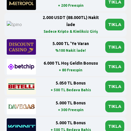
TIKLA
+ 200 Freespin
2.000 USDT (88.000TL) Nakit
TIKLA
İade
Sadece Kripto & Kimliksiz Giriş
5.000 TL 'Ye Varan
TIKLA
%100 Nakit İade!
6.000 TL Hoş Geldin Bonusu
TIKLA
+ 80 Freespin
5.050 TL Bonus
TIKLA
+ 500 TL Bedava Bahis
5.000 TL Bonus
TIKLA
+ 300 Freespin
5.000 TL Bonus
TIKLA
+ 500 TL Bedava Bahis