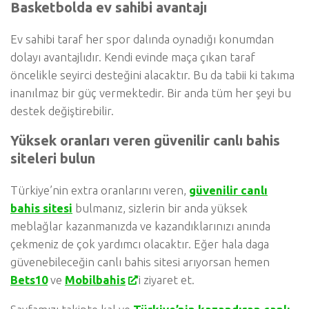
Basketbolda ev sahibi avantajı
Ev sahibi taraf her spor dalında oynadığı konumdan
dolayı avantajlıdır. Kendi evinde maça çıkan taraf
öncelikle seyirci desteğini alacaktır. Bu da tabii ki takıma
inanılmaz bir güç vermektedir. Bir anda tüm her şeyi bu
destek değiştirebilir.
Yüksek oranları veren güvenilir canlı bahis
siteleri bulun
Türkiye’nin extra oranlarını veren,
güvenilir canlı
bahis sitesi
bulmanız, sizlerin bir anda yüksek
meblağlar kazanmanızda ve kazandıklarınızı anında
çekmeniz de çok yardımcı olacaktır. Eğer hala daga
güvenebileceğin canlı bahis sitesi arıyorsan hemen
Bets10
ve
Mobilbahis
‘i ziyaret et.