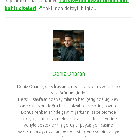
Sayfamızı takipte kal ve
Türkiye’nin kazandıran canlı
bahis siteleri
hakkında detaylı bilgi al.
Deniz Onaran
Deniz Onaran, on yılı aşkın süredir Türk bahis ve casino
sektörünün içinde.
Bets10 sayfalarında yayımlanan her içeriğinde üç ilkeyi
öne çıkarıyor: doğru bilgi, anlaşılır dil ve bilinçli oyun.
Bonus rehberlerinde çevrim şartlarını sade biçimde
açıklıyor, maç önizlemelerinde abartılı iddialar yerine
veriyle desteklenmiş görüşler paylaşıyor, casino
yazılarında oyuncunun beklentisini gerçekçi bir çizgiye