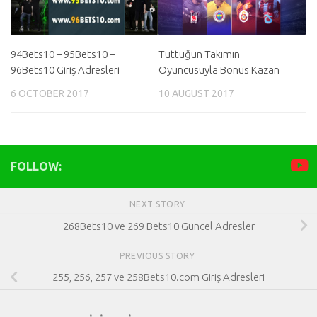
94Bets10 – 95Bets10 –
Tuttuğun Takımın
96Bets10 Giriş Adresleri
Oyuncusuyla Bonus Kazan
6 OCTOBER 2017
10 AUGUST 2017
FOLLOW:
NEXT STORY
268Bets10 ve 269 Bets10 Güncel Adresler
PREVIOUS STORY
255, 256, 257 ve 258Bets10.com Giriş Adresleri