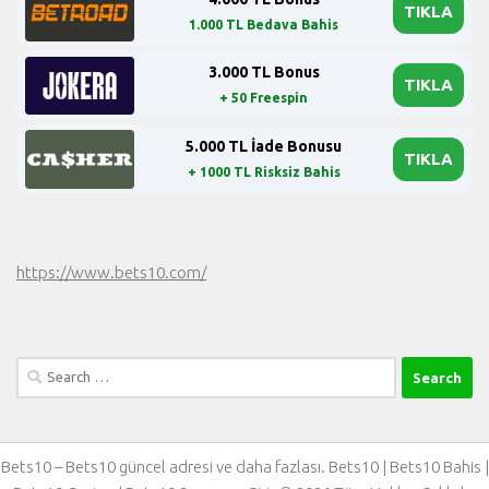
TIKLA
1.000 TL Bedava Bahis
3.000 TL Bonus
TIKLA
+ 50 Freespin
5.000 TL İade Bonusu
TIKLA
+ 1000 TL Risksiz Bahis
https://www.bets10.com/
Search
for:
Bets10 – Bets10 güncel adresi ve daha fazlası. Bets10 | Bets10 Bahis |