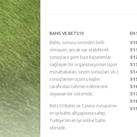
BAHIS VE BETS10
EN 
Bahis
, sonucu önceden belli
51
olmayan, ancak var olabilecek
51
sonuçlara göre bazı kazanımlar
51
sağlayan bir organizasyonun (spor
51
müsabakaları, seçim sonuçları, vb.)
51
sonuçlarının üçüncü kişiler
51
tarafından tahmin edilmesine
51
dayanan bir sistemdir.
51
51
Bets10 Bahis ve Casino Avrupa’nın
51
en iyi bahis altyapısına sahip,
Türkiye’nin en iyi online bahis
sitesidir.