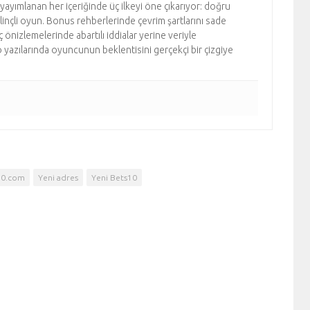
yayımlanan her içeriğinde üç ilkeyi öne çıkarıyor: doğru
e bilinçli oyun. Bonus rehberlerinde çevrim şartlarını sade
ç önizlemelerinde abartılı iddialar yerine veriyle
 yazılarında oyuncunun beklentisini gerçekçi bir çizgiye
10.com
Yeni adres
Yeni Bets10