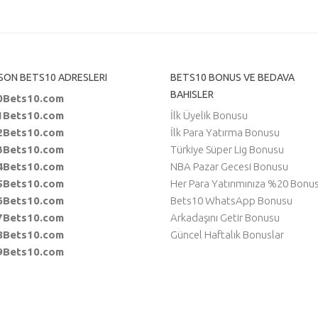
SON BETS10 ADRESLERI
BETS10 BONUS VE BEDAVA
BAHISLER
0Bets10.com
1Bets10.com
İlk Üyelik Bonusu
2Bets10.com
İlk Para Yatırma Bonusu
3Bets10.com
Türkiye Süper Lig Bonusu
4Bets10.com
NBA Pazar Gecesi Bonusu
5Bets10.com
Her Para Yatırımınıza %20 Bonu
6Bets10.com
Bets10 WhatsApp Bonusu
7Bets10.com
Arkadaşını Getir Bonusu
8Bets10.com
Güncel Haftalık Bonuslar
9Bets10.com