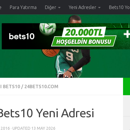
e
Para Yatırma
Diğer
Yeni Adresler
Bets10 Yo
I BETS10
/
24BETS10.COM
ets10 Yeni Adresi
 2016
· UPDATED
13 MAY 2026