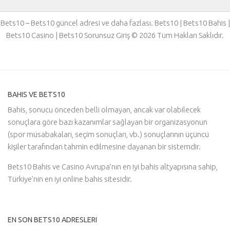
Bets10 – Bets10 güncel adresi ve daha fazlası. Bets10 | Bets10 Bahis |
Bets10 Casino | Bets10 Sorunsuz Giriş © 2026 Tüm Hakları Saklıdır.
BAHIS VE BETS10
Bahis
, sonucu önceden belli olmayan, ancak var olabilecek
sonuçlara göre bazı kazanımlar sağlayan bir organizasyonun
(spor müsabakaları, seçim sonuçları, vb.) sonuçlarının üçüncü
kişiler tarafından tahmin edilmesine dayanan bir sistemdir.
Bets10 Bahis ve Casino Avrupa’nın en iyi bahis altyapısına sahip,
Türkiye’nin en iyi online bahis sitesidir.
EN SON BETS10 ADRESLERI