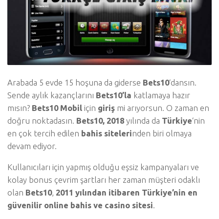
Arabada 5 evde 15 hoşuna da giderse
Bets10
‘dansın.
Sende aylık kazançlarını
Bets10’la
katlamaya hazır
mısın?
Bets10 Mobil
için
giriş
mi arıyorsun. O zaman en
doğru noktadasın.
Bets10, 2018
yılında da
Türkiye
‘nin
en çok tercih edilen
bahis siteleri
nden biri olmaya
devam ediyor.
Kullanıcıları için yapmış olduğu eşsiz kampanyaları ve
kolay bonus çevrim şartları her zaman müşteri odaklı
olan
Bets10
,
2011 yılından itibaren Türkiye’nin en
güvenilir online bahis ve casino sitesi
.