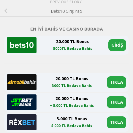
PREVIOUS STORY
Bets10 Giriş Yap
EN İYİ BAHİS VE CASINO BURADA
20.000 TL Bonus
GİRİŞ
5000TL Bedava Bahis
20.000 TL Bonus
TIKLA
3000 TL Bedava Bahis
20.000 TL Bonus
TIKLA
+ 5.000 TL Bedava Bahis
5.000 TL Bonus
TIKLA
5.000 TL Bedava Bahis