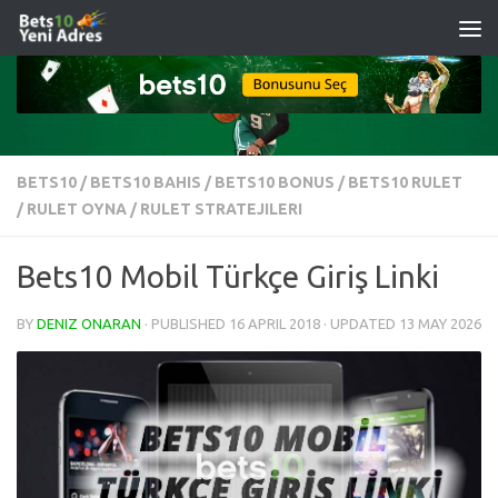
Skip to content
BETS10
/
BETS10 BAHIS
/
BETS10 BONUS
/
BETS10 RULET
/
RULET OYNA
/
RULET STRATEJILERI
Bets10 Mobil Türkçe Giriş Linki
BY
DENIZ ONARAN
· PUBLISHED
16 APRIL 2018
· UPDATED
13 MAY 2026