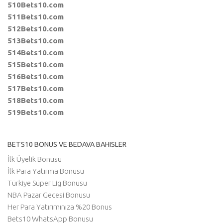
510Bets10.com
511Bets10.com
512Bets10.com
513Bets10.com
514Bets10.com
515Bets10.com
516Bets10.com
517Bets10.com
518Bets10.com
519Bets10.com
BETS10 BONUS VE BEDAVA BAHISLER
İlk Üyelik Bonusu
İlk Para Yatırma Bonusu
Türkiye Süper Lig Bonusu
NBA Pazar Gecesi Bonusu
Her Para Yatırımınıza %20 Bonus
Bets10 WhatsApp Bonusu