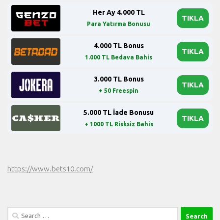
Her Ay 4.000 TL
TIKLA
Para Yatırma Bonusu
4.000 TL Bonus
TIKLA
1.000 TL Bedava Bahis
3.000 TL Bonus
TIKLA
+ 50 Freespin
5.000 TL İade Bonusu
TIKLA
+ 1000 TL Risksiz Bahis
https://www.bets10.com/
Search