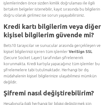
işlemlerinden önce sizden kimlik doğrulaması ile ilgili
birtakım belgeler istenebilir, kayıt sırasında bu bilgilerin
doğru olarak girilmez ise sorun yaşayabilirsiniz.
Kredi kartı bilgilerim veya diğer
kişisel bilgilerim güvende mi?
Bets10 tarayıcılar ve sunucular arasında gerçekleşen ve
kişisel bilgilerinizi içeren tüm işlemler
VeriSign SSL
(Secure Socket Layer) tarafından şifrelenerek
korunmakta. Kredi kartıyla yapacağınız tüm işlemler bu
şifrelemelere tabi tutulmaktadır. Herhangi bir dış
müdahalenin kişisel bilgilerinize ulaşabilmesi mümkün
değildir.
Şifremi nasıl değiştirebilirim?
Hesabınızla ilgili herhangi bir bilgiyi değiştirmek için