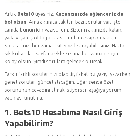
Artık
Bets10
üyesiniz.
Kazancınızda eğlenceniz de
bol olsun
. Ama aklınıza takılan bazı sorular var. İşte
tamda bunun için yazıyorum. Sizlerin aklınızda kalan,
yada yaşamış olduğunuz sorunlar cevap olmak için.
Sorularınızı her zaman sitemizde arayabilirsiniz. Hatta
sık kullanılan sayfana ekle ki sana her zaman erişimin
kolay olsun. Şimdi sorulara gelecek olursak.
Farklı farklı sorularınızı olabilir, fakat bu yazıyı yazarken
genel soruları güncel alacağım. Eğer sende özel
sorununun cevabını almak istiyorsan aşağıya yorum
yapmayı unutma.
1. Bets10 Hesabıma Nasıl Giriş
Yapabilirim?