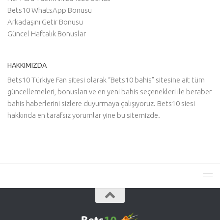
Bets10 WhatsApp Bonusu
Arkadaşını Getir Bonusu
Güncel Haftalık Bonuslar
HAKKIMIZDA
Bets10 Türkiye Fan sitesi olarak “Bets10 bahis” sitesine ait tüm
güncellemeleri, bonusları ve en yeni bahis seçenekleri ile beraber
bahis haberlerini sizlere duyurmaya çalışıyoruz. Bets10 siesi
hakkında en tarafsız yorumlar yine bu sitemizde.