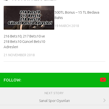
500TL Bonus – 15 TL Bedava
Bahis
19 MARCH 2018
216 Bets10, 217 Bets10 ve
218 Bets10 Güncel Bets10
Adresleri
21 NOVEMBER 2018
FOLLOW:
NEXT STORY
Sanal Spor Oyunları