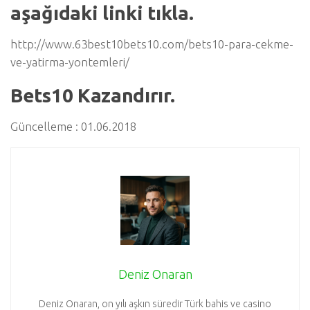
aşağıdaki linki tıkla.
http://www.63best10bets10.com/bets10-para-cekme-
ve-yatirma-yontemleri/
Bets10 Kazandırır.
Güncelleme : 01.06.2018
Deniz Onaran
Deniz Onaran, on yılı aşkın süredir Türk bahis ve casino