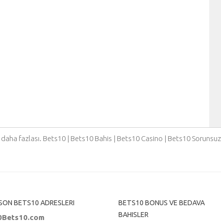
daha fazlası. Bets10 | Bets10 Bahis | Bets10 Casino | Bets10 Sorunsuz 
SON BETS10 ADRESLERI
BETS10 BONUS VE BEDAVA
BAHISLER
0Bets10.com