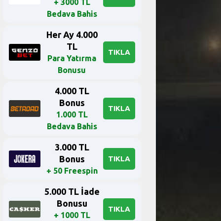
+ 3000 TL
Bedava Bahis
Her Ay 4.000
TL
TIKLA
Para Yatırma
Bonusu
4.000 TL
Bonus
TIKLA
1.000 TL
Bedava Bahis
3.000 TL
Bonus
TIKLA
+ 50 Freespin
5.000 TL İade
Bonusu
TIKLA
+ 1000 TL