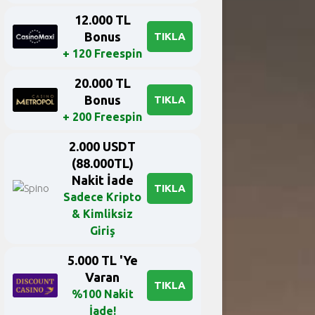
12.000 TL
Bonus
TIKLA
+ 120 Freespin
20.000 TL
Bonus
TIKLA
+ 200 Freespin
2.000 USDT
(88.000TL)
Nakit İade
TIKLA
Sadece Kripto
& Kimliksiz
Giriş
5.000 TL 'Ye
Varan
TIKLA
%100 Nakit
İade!