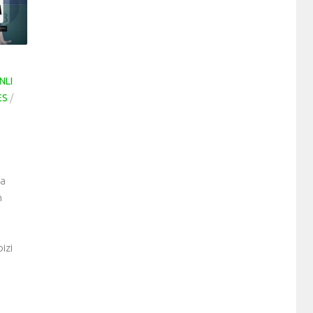
NLI
ES
/
na
n
izi