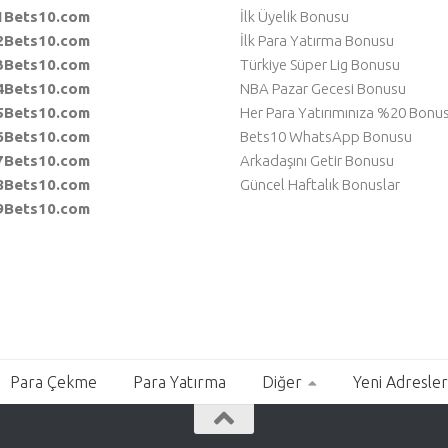
1Bets10.com
İlk Üyelik Bonusu
2Bets10.com
İlk Para Yatırma Bonusu
3Bets10.com
Türkiye Süper Lig Bonusu
4Bets10.com
NBA Pazar Gecesi Bonusu
5Bets10.com
Her Para Yatırımınıza %20 Bonu
6Bets10.com
Bets10 WhatsApp Bonusu
7Bets10.com
Arkadaşını Getir Bonusu
8Bets10.com
Güncel Haftalık Bonuslar
9Bets10.com
Para Çekme
Para Yatırma
Diğer
Yeni Adresler