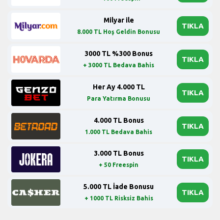
Milyar ile
TIKLA
8.000 TL Hoş Geldin Bonusu
3000 TL %300 Bonus
TIKLA
+ 3000 TL Bedava Bahis
Her Ay 4.000 TL
TIKLA
Para Yatırma Bonusu
4.000 TL Bonus
TIKLA
1.000 TL Bedava Bahis
3.000 TL Bonus
TIKLA
+ 50 Freespin
5.000 TL İade Bonusu
TIKLA
+ 1000 TL Risksiz Bahis