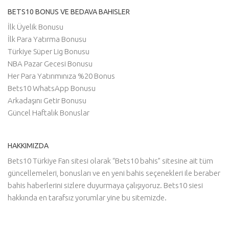
BETS10 BONUS VE BEDAVA BAHISLER
İlk Üyelik Bonusu
İlk Para Yatırma Bonusu
Türkiye Süper Lig Bonusu
NBA Pazar Gecesi Bonusu
Her Para Yatırımınıza %20 Bonus
Bets10 WhatsApp Bonusu
Arkadaşını Getir Bonusu
Güncel Haftalık Bonuslar
HAKKIMIZDA
Bets10 Türkiye Fan sitesi olarak “Bets10 bahis” sitesine ait tüm
güncellemeleri, bonusları ve en yeni bahis seçenekleri ile beraber
bahis haberlerini sizlere duyurmaya çalışıyoruz. Bets10 siesi
hakkında en tarafsız yorumlar yine bu sitemizde.