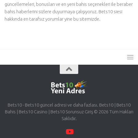
güncellemeleri, bonusları ve en yeni bahis seçenekleri ile beraber
bahis haberlerini sizlere duyurmaya çalışıyoruz. Bets10 siesi
hakkında en tarafsız yorumlar yine bu sitemizde.
Bets10 - Bets10 güncel adresi ve daha fazlası. Bets10 | Bets10
Bahis | Bets10 Casino | Bets10 Sorunsuz Giriş © 2026 Tüm Hakları
Saklıdır.