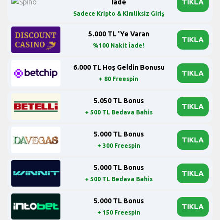
TIKLA
İade
Sadece Kripto & Kimliksiz Giriş
5.000 TL 'Ye Varan
TIKLA
%100 Nakit İade!
6.000 TL Hoş Geldin Bonusu
TIKLA
+ 80 Freespin
5.050 TL Bonus
TIKLA
+ 500 TL Bedava Bahis
5.000 TL Bonus
TIKLA
+ 300 Freespin
5.000 TL Bonus
TIKLA
+ 500 TL Bedava Bahis
5.000 TL Bonus
TIKLA
+ 150 Freespin