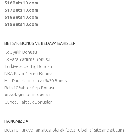
516Bets10.com
517Bets10.com
518Bets10.com
519Bets10.com
BETS10 BONUS VE BEDAVA BAHISLER
İlk Üyelik Bonusu
İlk Para Yatırma Bonusu
Türkiye Süper Lig Bonusu
NBA Pazar Gecesi Bonusu
Her Para Yatırımınıza %20 Bonus
Bets10 WhatsApp Bonusu
Arkadaşını Getir Bonusu
Güncel Haftalık Bonuslar
HAKKIMIZDA
Bets10 Türkiye Fan sitesi olarak “Bets10 bahis” sitesine ait tüm