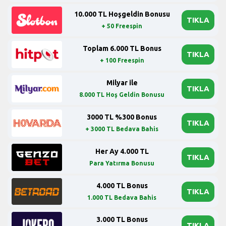
10.000 TL Hoşgeldin Bonusu
TIKLA
+ 50 Freespin
Toplam 6.000 TL Bonus
TIKLA
+ 100 Freespin
Milyar ile
TIKLA
8.000 TL Hoş Geldin Bonusu
3000 TL %300 Bonus
TIKLA
+ 3000 TL Bedava Bahis
Her Ay 4.000 TL
TIKLA
Para Yatırma Bonusu
4.000 TL Bonus
TIKLA
1.000 TL Bedava Bahis
3.000 TL Bonus
TIKLA