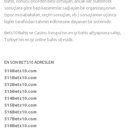
Bahis
, sonucu önceden belli olmayan, ancak var olabilecek
sonuçlara göre bazı kazanımlar sağlayan bir organizasyonun
(spor müsabakaları, seçim sonuçları, vb.) sonuçlarının üçüncü
kişiler tarafından tahmin edilmesine dayanan bir sistemdir.
Bets10 Bahis ve Casino Avrupa’nın en iyi bahis altyapısına sahip,
Türkiye’nin en iyi online bahis sitesidir.
EN SON BETS10 ADRESLERI
510Bets10.com
511Bets10.com
512Bets10.com
513Bets10.com
514Bets10.com
515Bets10.com
516Bets10.com
517Bets10.com
518Bets10.com