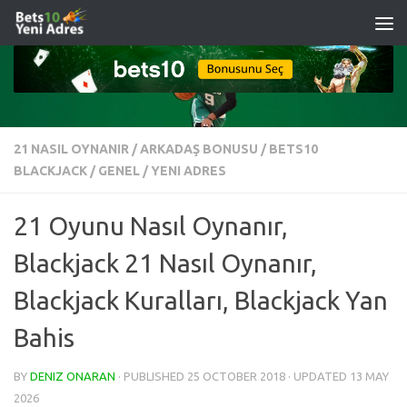
Skip to content
21 NASIL OYNANIR
/
ARKADAŞ BONUSU
/
BETS10
BLACKJACK
/
GENEL
/
YENI ADRES
21 Oyunu Nasıl Oynanır,
Blackjack 21 Nasıl Oynanır,
Blackjack Kuralları, Blackjack Yan
Bahis
BY
DENIZ ONARAN
· PUBLISHED
25 OCTOBER 2018
· UPDATED
13 MAY
2026