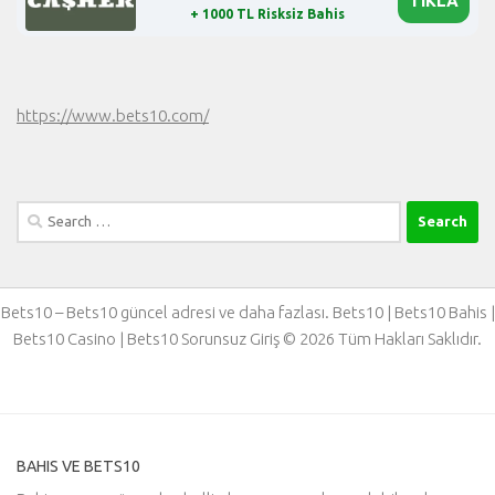
TIKLA
+ 1000 TL Risksiz Bahis
https://www.bets10.com/
Search
for:
Bets10 – Bets10 güncel adresi ve daha fazlası. Bets10 | Bets10 Bahis |
Bets10 Casino | Bets10 Sorunsuz Giriş © 2026 Tüm Hakları Saklıdır.
BAHIS VE BETS10