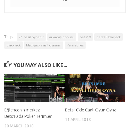
Tags:
21 nasıl oynanır
arkadaş bonusu
bets10
bets10 blacjack
blackjack
blackjack nasıl oynanır
Yeni adres
YOU MAY ALSO LIKE...
Eğlencenin merkezi
Bets10’de Canlı Oyun Oyna
Bets10’da Poker Terimleri
11 APRIL 2018
20 MARCH 2018