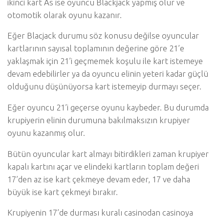
ikinci kart As ise oyuncu Blackjack yapmış olur ve
otomotik olarak oyunu kazanır.
Eğer Blacjack durumu söz konusu değilse oyuncular
kartlarının sayısal toplamının değerine göre 21’e
yaklaşmak için 21’i geçmemek koşulu ile kart istemeye
devam edebilirler ya da oyuncu elinin yeteri kadar güçlü
olduğunu düşünüyorsa kart istemeyip durmayı seçer.
Eğer oyuncu 21’i geçerse oyunu kaybeder. Bu durumda
krupiyerin elinin durumuna bakılmaksızın krupiyer
oyunu kazanmış olur.
Bütün oyuncular kart almayı bitirdikleri zaman krupiyer
kapalı kartını açar ve elindeki kartların toplam değeri
17’den az ise kart çekmeye devam eder, 17 ve daha
büyük ise kart çekmeyi bırakır.
Krupiyenin 17’de durması kuralı casinodan casinoya