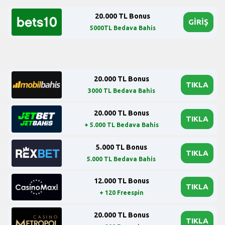
20.000 TL Bonus
GİRİŞ
5000TL Bedava Bahis
20.000 TL Bonus
TIKLA
3000 TL Bedava Bahis
20.000 TL Bonus
TIKLA
+ 5.000 TL Bedava Bahis
5.000 TL Bonus
TIKLA
5.000 TL Bedava Bahis
12.000 TL Bonus
TIKLA
+ 120 Freespin
20.000 TL Bonus
TIKLA