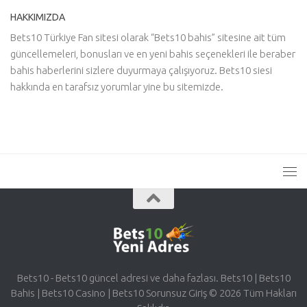
HAKKIMIZDA
Bets10 Türkiye Fan sitesi olarak “Bets10 bahis” sitesine ait tüm
güncellemeleri, bonusları ve en yeni bahis seçenekleri ile beraber
bahis haberlerini sizlere duyurmaya çalışıyoruz. Bets10 siesi
hakkında en tarafsız yorumlar yine bu sitemizde.
Bets10 - Bets10 güncel adresi ve daha fazlası. Bets10 | Bets10
Bahis | Bets10 Casino | Bets10 Sorunsuz Giriş © 2026 Tüm Hakları