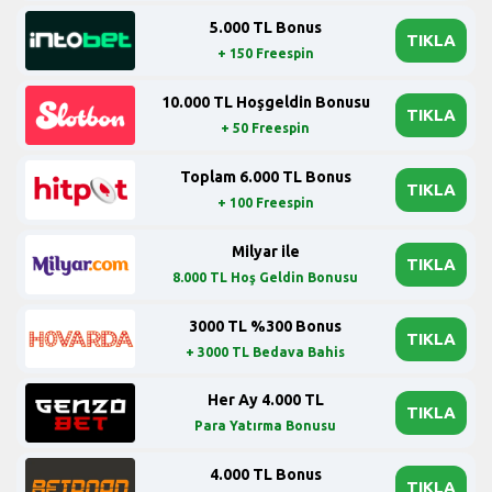
5.000 TL Bonus
TIKLA
+ 150 Freespin
10.000 TL Hoşgeldin Bonusu
TIKLA
+ 50 Freespin
Toplam 6.000 TL Bonus
TIKLA
+ 100 Freespin
Milyar ile
TIKLA
8.000 TL Hoş Geldin Bonusu
3000 TL %300 Bonus
TIKLA
+ 3000 TL Bedava Bahis
Her Ay 4.000 TL
TIKLA
Para Yatırma Bonusu
4.000 TL Bonus
TIKLA