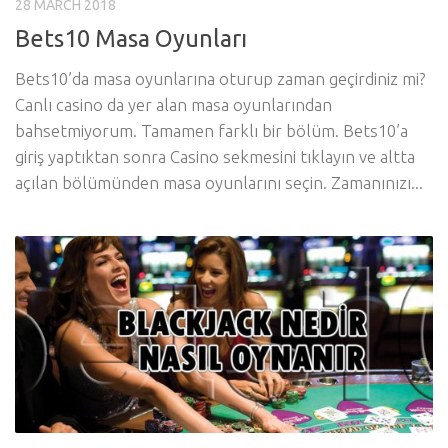
28 MARCH 2018
Bets10 Masa Oyunları
Bets10’da masa oyunlarına oturup zaman geçirdiniz mi?
Canlı casino da yer alan masa oyunlarından
bahsetmiyorum. Tamamen farklı bir bölüm. Bets10’a
giriş yaptıktan sonra Casino sekmesini tıklayın ve altta
açılan bölümünden masa oyunlarını seçin. Zamanınızı...