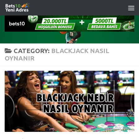
Skip to content
CATEGORY:
BLACKJACK NASIL
OYNANIR