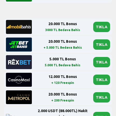
20.000 TL Bonus
TIKLA
3000 TL Bedava Bahis
20.000 TL Bonus
TIKLA
+ 5.000 TL Bedava Bahis
5.000 TL Bonus
TIKLA
5.000 TL Bedava Bahis
12.000 TL Bonus
TIKLA
+ 120 Freespin
20.000 TL Bonus
TIKLA
+ 200 Freespin
2.000 USDT (88.000TL) Nakit