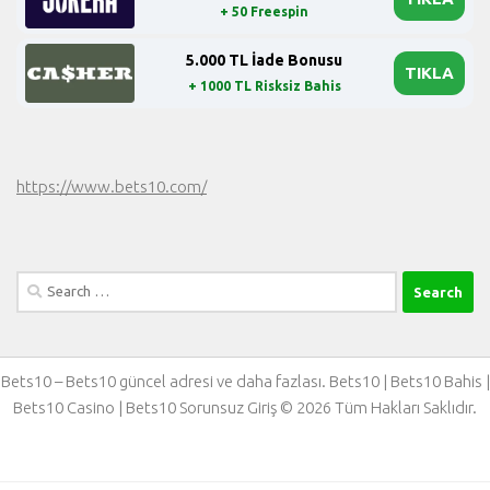
+ 50 Freespin
5.000 TL İade Bonusu
TIKLA
+ 1000 TL Risksiz Bahis
https://www.bets10.com/
Search
for:
Bets10 – Bets10 güncel adresi ve daha fazlası. Bets10 | Bets10 Bahis |
Bets10 Casino | Bets10 Sorunsuz Giriş © 2026 Tüm Hakları Saklıdır.