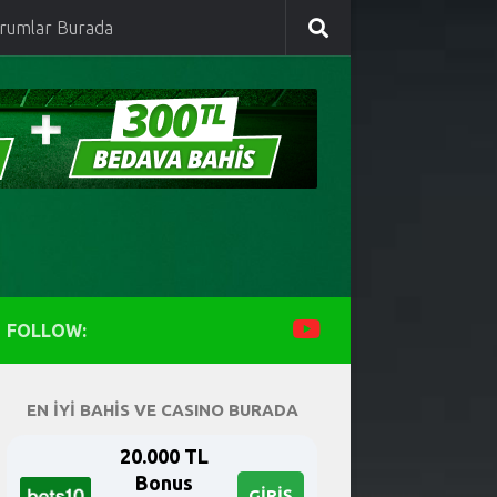
rumlar Burada
FOLLOW:
EN İYİ BAHİS VE CASINO BURADA
20.000 TL
Bonus
GİRİŞ