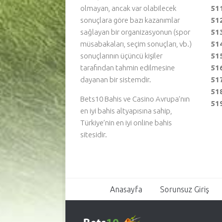
olmayan, ancak var olabilecek
51
sonuçlara göre bazı kazanımlar
51
sağlayan bir organizasyonun (spor
51
müsabakaları, seçim sonuçları, vb.)
51
sonuçlarının üçüncü kişiler
51
tarafından tahmin edilmesine
51
dayanan bir sistemdir.
51
51
Bets10 Bahis ve Casino Avrupa’nın
51
en iyi bahis altyapısına sahip,
Türkiye’nin en iyi online bahis
sitesidir.
Anasayfa
Sorunsuz Giriş