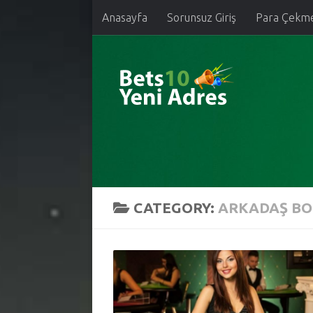
Anasayfa
Sorunsuz Giriş
Para Çekm
Skip to content
CATEGORY:
ARKADAŞ B