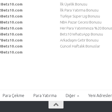
1Bets10.com
İlk Üyelik Bonusu
2Bets10.com
İlk Para Yatırma Bonusu
3Bets10.com
Türkiye Süper Lig Bonusu
4Bets10.com
NBA Pazar Gecesi Bonusu
5Bets10.com
Her Para Yatırımınıza %20 Bonu
6Bets10.com
Bets10 WhatsApp Bonusu
7Bets10.com
Arkadaşını Getir Bonusu
8Bets10.com
Güncel Haftalık Bonuslar
9Bets10.com
Para Çekme
Para Yatırma
Diğer
Yeni Adresler