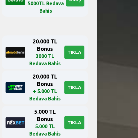
5000TL Bedava
Bahis
20.000 TL
Bonus
TIKLA
3000 TL
Bedava Bahis
20.000 TL
Bonus
TIKLA
+ 5.000 TL
Bedava Bahis
5.000 TL
Bonus
TIKLA
5.000 TL
Bedava Bahis