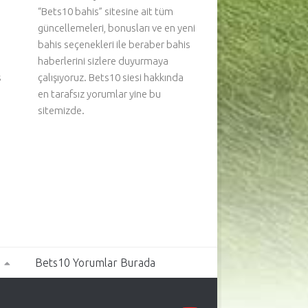
“Bets10 bahis” sitesine ait tüm
güncellemeleri, bonusları ve en yeni
bahis seçenekleri ile beraber bahis
haberlerini sizlere duyurmaya
s
çalışıyoruz. Bets10 siesi hakkında
en tarafsız yorumlar yine bu
sitemizde.
Bets10 Yorumlar Burada