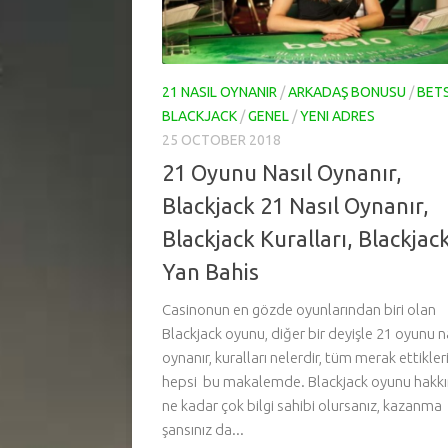
21 NASIL OYNANIR
/
ARKADAŞ BONUSU
/
BET
BLACKJACK
/
GENEL
/
YENI ADRES
25 OCTOBER 2018
21 Oyunu Nasıl Oynanır,
Blackjack 21 Nasıl Oynanır,
Blackjack Kuralları, Blackjac
Yan Bahis
Casinonun en gözde oyunlarından biri olan
Blackjack oyunu, diğer bir deyişle 21 oyunu n
oynanır, kuralları nelerdir, tüm merak ettikler
hepsi bu makalemde. Blackjack oyunu hakk
ne kadar çok bilgi sahibi olursanız, kazanma
şansınız da...