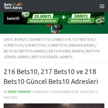
Skip to content
200TL BONUS
/
216 BETS10
/
216BETS10
/
217 BETS10
/
217BETS10
/
218 BETS10
/
218BETS10
/
BEDAVA BAHIS
/
BETS10
/
BETS10 ADRESI
/
BETS10 GIRIŞ ADRESI
/
BETS10
GÜNCEL ADRES
/
BETS10 GÜNCEL ADRESI
216 Bets10, 217 Bets10 ve 218
Bets10 Güncel Bets10 Adresleri
BY
DENIZ ONARAN
· PUBLISHED
21 NOVEMBER 2018
· UPDATED
13
MAY 2026