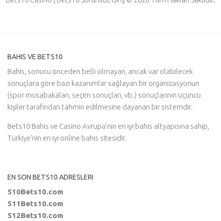
Bets10 Casino | Bets10 Sorunsuz Giriş © 2026 Tüm Hakları Saklıdır.
BAHIS VE BETS10
Bahis
, sonucu önceden belli olmayan, ancak var olabilecek
sonuçlara göre bazı kazanımlar sağlayan bir organizasyonun
(spor müsabakaları, seçim sonuçları, vb.) sonuçlarının üçüncü
kişiler tarafından tahmin edilmesine dayanan bir sistemdir.
Bets10 Bahis ve Casino Avrupa’nın en iyi bahis altyapısına sahip,
Türkiye’nin en iyi online bahis sitesidir.
EN SON BETS10 ADRESLERI
510Bets10.com
511Bets10.com
512Bets10.com