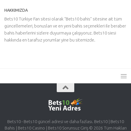
HAKKIMIZDA
Bets10 Türkiye Fan sitesi olarak “Bets10 bahis” sitesine ait tüm
güncellemeleri, bonusları ve en yeni bahis seçenekleri ile beraber
bahis haberlerini sizlere duyurmaya çalışıyoruz. Bets10 siesi
hakkında en tarafsız yorumlar yine bu sitemizde.
Bets10 - Bets10 güncel adresi ve daha fazlası. Bets10 | Bets10
Bahis | Bets10 Casino | Bets10 Sorunsuz Giriş © 2026 Tüm Hakları