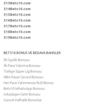
513Bets10.com
514Bets10.com
515Bets10.com
516Bets10.com
517Bets10.com
518Bets10.com
519Bets10.com
BETS10 BONUS VE BEDAVA BAHISLER
İlk Üyelik Bonusu
İlk Para Yatırma Bonusu
Türkiye Süper Lig Bonusu
NBA Pazar Gecesi Bonusu
Her Para Yatırımınıza %20 Bonus
Bets10 WhatsApp Bonusu
Arkadaşını Getir Bonusu
Güncel Haftalık Bonuslar