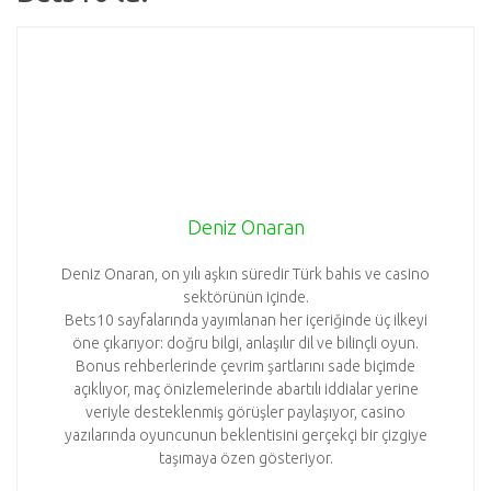
Deniz Onaran
Deniz Onaran, on yılı aşkın süredir Türk bahis ve casino
sektörünün içinde.
Bets10 sayfalarında yayımlanan her içeriğinde üç ilkeyi
öne çıkarıyor: doğru bilgi, anlaşılır dil ve bilinçli oyun.
Bonus rehberlerinde çevrim şartlarını sade biçimde
açıklıyor, maç önizlemelerinde abartılı iddialar yerine
veriyle desteklenmiş görüşler paylaşıyor, casino
yazılarında oyuncunun beklentisini gerçekçi bir çizgiye
taşımaya özen gösteriyor.