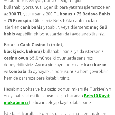
%100 bonus veriyor, bunu dilediğiniz gibi
kullanabiliyorsunuz. Eğer ilk para yatırma işleminizde en
az
300 TL
yatırırsanız 300 TL
bonus
+ 75 Bedava Bahis
+ 75 Freespin
. Dilerseniz Bets10’da canlı maçları
izlerken
canlı bahis
yapabilir, veya dilerseniz
maç önü
bahis
yapabilir, ek bonuslardan da faydalanabilirsiniz.
Bonusu
Canlı Casino
da (
rulet,
blackjack, bakara
) kullanabilirsiniz, ya da isterseniz
casino oyun
bölümünde ki oyunlarda şansınızı
deneyebilirsiniz. Ayrıca yine aynı bonus ile
kazı kazan
ve
tombala
da oynayabilir bonusunuzu hem çevirebilir
hem de paranıza para katabilirsiniz.
Hesabınız yoksa ve bu cazip bonus imkanı ile Türkiye’nin
en iyi bahis sitesi ile tanışmak için buradan
Bets10 Kayıt
makalemizi
hızlıca inceleyip kayıt olabilirsiniz.
İşte basit kurallar; Eğer ilk para yatırma işleminizde en