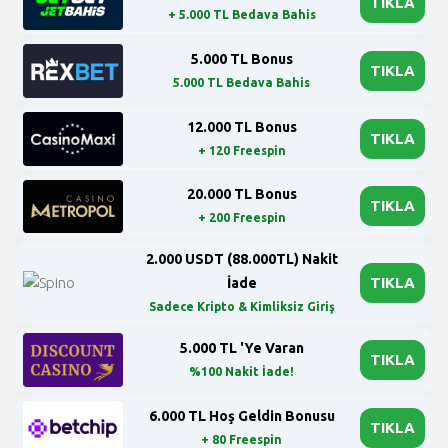
TIKLA
+ 5.000 TL Bedava Bahis
5.000 TL Bonus
TIKLA
5.000 TL Bedava Bahis
12.000 TL Bonus
TIKLA
+ 120 Freespin
20.000 TL Bonus
TIKLA
+ 200 Freespin
2.000 USDT (88.000TL) Nakit
TIKLA
İade
Sadece Kripto & Kimliksiz Giriş
5.000 TL 'Ye Varan
TIKLA
%100 Nakit İade!
6.000 TL Hoş Geldin Bonusu
TIKLA
+ 80 Freespin