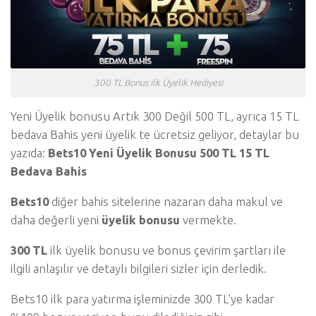
300 TL Bonus ilk Üyelik Hediyesi
Yeni Üyelik bonusu Artık 300 Değil 500 TL, ayrıca 15 TL
bedava Bahis yeni üyelik te ücretsiz geliyor, detaylar bu
yazıda:
Bets10 Yeni Üyelik Bonusu 500 TL 15 TL
Bedava Bahis
Bets10
diğer bahis sitelerine nazaran daha makul ve
daha değerli yeni
üyelik bonusu
vermekte.
300 TL
ilk üyelik bonusu ve bonus çevirim şartları ile
ilgili anlaşılır ve detaylı bilgileri sizler için derledik.
Bets10 ilk para yatırma işleminizde 300 TL’ye kadar