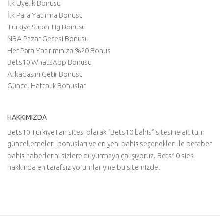
İlk Üyelik Bonusu
İlk Para Yatırma Bonusu
Türkiye Süper Lig Bonusu
NBA Pazar Gecesi Bonusu
Her Para Yatırımınıza %20 Bonus
Bets10 WhatsApp Bonusu
Arkadaşını Getir Bonusu
Güncel Haftalık Bonuslar
HAKKIMIZDA
Bets10 Türkiye Fan sitesi olarak “Bets10 bahis” sitesine ait tüm
güncellemeleri, bonusları ve en yeni bahis seçenekleri ile beraber
bahis haberlerini sizlere duyurmaya çalışıyoruz. Bets10 siesi
hakkında en tarafsız yorumlar yine bu sitemizde.