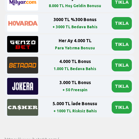
TIKLA
8.000 TL Hoş Geldin Bonusu
3000 TL %300 Bonus
TIKLA
+ 3000 TL Bedava Bahis
Her Ay 4.000 TL
TIKLA
Para Yatırma Bonusu
4.000 TL Bonus
TIKLA
1.000 TL Bedava Bahis
3.000 TL Bonus
TIKLA
+ 50 Freespin
5.000 TL İade Bonusu
TIKLA
+ 1000 TL Risksiz Bahis