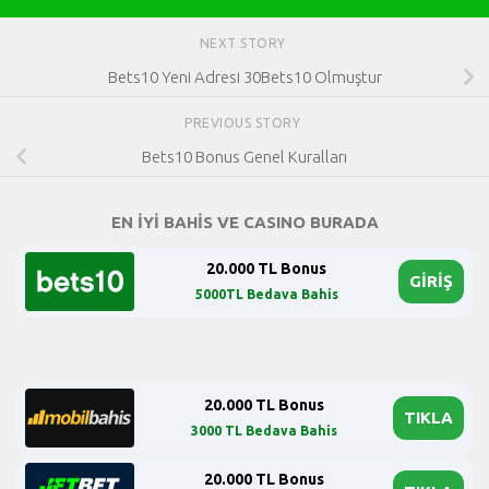
NEXT STORY
Bets10 Yeni Adresi 30Bets10 Olmuştur
PREVIOUS STORY
Bets10 Bonus Genel Kuralları
EN İYİ BAHİS VE CASINO BURADA
20.000 TL Bonus
GİRİŞ
5000TL Bedava Bahis
20.000 TL Bonus
TIKLA
3000 TL Bedava Bahis
20.000 TL Bonus