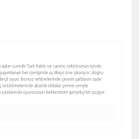
ı aşkın süredir Türk bahis ve casino sektörünün içinde.
yayımlanan her içeriğinde üç ilkeyi öne çıkarıyor: doğru
e bilinçli oyun. Bonus rehberlerinde çevrim şartlarını sade
ç önizlemelerinde abartılı iddialar yerine veriyle
 yazılarında oyuncunun beklentisini gerçekçi bir çizgiye