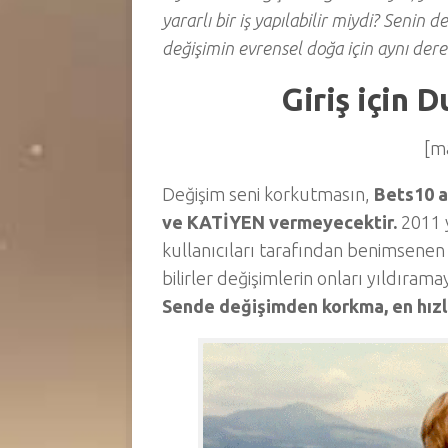
yararlı bir iş yapılabilir miydi? Senin 
değişimin evrensel doğa için aynı de
Giriş için
[m
Değişim seni korkutmasın,
Bets10 a
ve KATİYEN vermeyecektir.
2011 y
kullanıcıları tarafından benimsenen b
bilirler değişimlerin onları yıldıramay
Sende değişimden korkma, en hızlı 