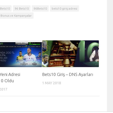
Bets10
96 Bets10
96Bets10
bets10 giriş adresi
Bonus ve Kampanyalar
Yeni Adresi
Bets10 Giriş – DNS Ayarları
10 Oldu
1 MAY 2018
 2017