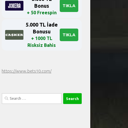
Bonus
TIKLA
+ 50 Freespin
5.000 TL İade
Bonusu
TIKLA
+ 1000 TL
Risksiz Bahis
https://www.bets10.com/
Search
for: