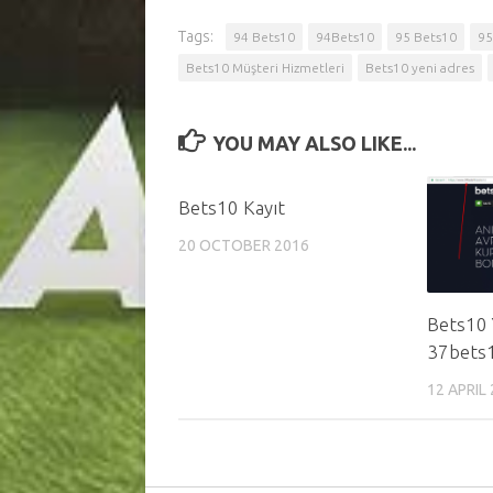
Tags:
94 Bets10
94Bets10
95 Bets10
95
Bets10 Müşteri Hizmetleri
Bets10 yeni adres
YOU MAY ALSO LIKE...
Bets10 Kayıt
20 OCTOBER 2016
Bets10 
37bets
12 APRIL