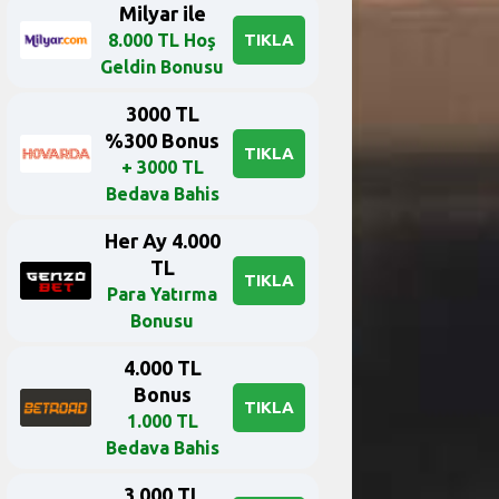
Milyar ile
8.000 TL Hoş
TIKLA
Geldin Bonusu
3000 TL
%300 Bonus
TIKLA
+ 3000 TL
Bedava Bahis
Her Ay 4.000
TL
TIKLA
Para Yatırma
Bonusu
4.000 TL
Bonus
TIKLA
1.000 TL
Bedava Bahis
3.000 TL