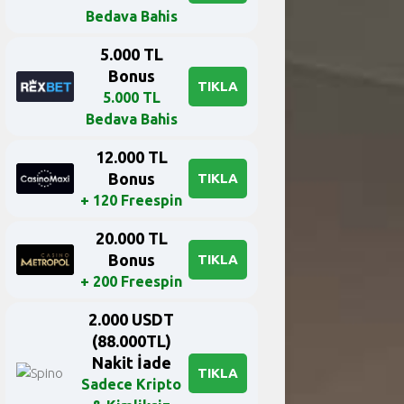
Bedava Bahis
5.000 TL
Bonus
TIKLA
5.000 TL
Bedava Bahis
12.000 TL
Bonus
TIKLA
+ 120 Freespin
20.000 TL
Bonus
TIKLA
+ 200 Freespin
2.000 USDT
(88.000TL)
Nakit İade
TIKLA
Sadece Kripto