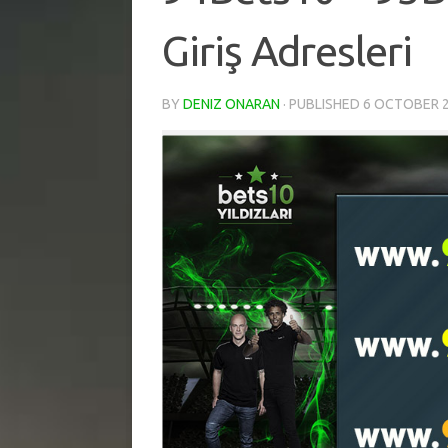
Giriş Adresleri
BY
DENIZ ONARAN
· PUBLISHED
6 OCTOBER 