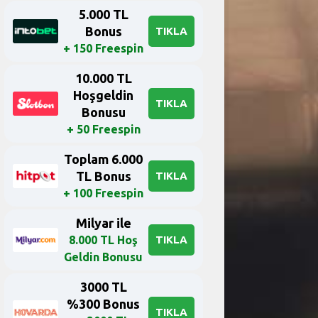
5.000 TL
Bonus
TIKLA
+ 150 Freespin
10.000 TL
Hoşgeldin
TIKLA
Bonusu
+ 50 Freespin
Toplam 6.000
TL Bonus
TIKLA
+ 100 Freespin
Milyar ile
8.000 TL Hoş
TIKLA
Geldin Bonusu
3000 TL
%300 Bonus
TIKLA