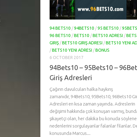
94 BETS10
/
94BETS10
/
95 BETS10
/
95BET
96 BETS10
/
BETS10
/
BETS10 ADRESI
/
BETS
GIRIŞ
/
BETS10 GIRIŞ ADRESI
/
BETS10 YENI A
/
BETS10 YENI ADRESI
/
BONUS
6 OCTOBER 2017
94Bets10 – 95Bets10 – 96Be
Giriş Adresleri
Çağırın davulcuları halka haykırış
zamanıdır, 94Bets10, 95Bets10, 96Bets10 Gir
Adresleri en kısa zaman yayında. Adreslerin
değişimi hakkında çok konuşan varmış, bund
şikayetçi olan, her dakika bu konuda söylene
nedenlerini sorgulayanlar falanlar filanlar. 
konusunda Marcus...