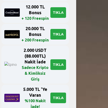
12.000 TL
Bonus
TIKLA
+ 120 Freespin
20.000 TL
Bonus
TIKLA
+ 200 Freespin
2.000 USDT
(88.000TL)
Nakit İade
TIKLA
Sadece Kripto
& Kimliksiz
Giriş
5.000 TL 'Ye
Varan
TIKLA
%100 Nakit
İade!