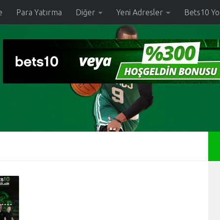
e
Para Yatırma
Diğer
Yeni Adresler
Bets10 Yo