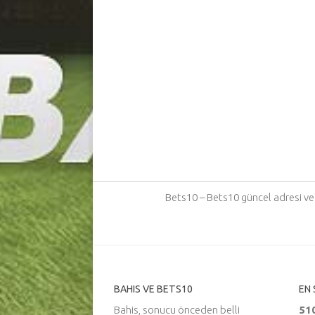
Bets10 – Bets10 güncel adresi ve 
BAHIS VE BETS10
EN 
Bahis
, sonucu önceden belli
51