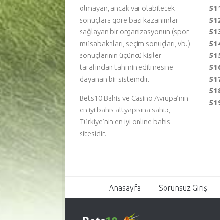
olmayan, ancak var olabilecek
51
sonuçlara göre bazı kazanımlar
51
sağlayan bir organizasyonun (spor
51
müsabakaları, seçim sonuçları, vb.)
51
sonuçlarının üçüncü kişiler
51
tarafından tahmin edilmesine
51
dayanan bir sistemdir.
51
51
Bets10 Bahis ve Casino Avrupa’nın
51
en iyi bahis altyapısına sahip,
Türkiye’nin en iyi online bahis
sitesidir.
Anasayfa
Sorunsuz Giriş