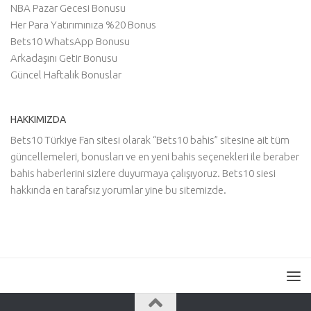
NBA Pazar Gecesi Bonusu
Her Para Yatırımınıza %20 Bonus
Bets10 WhatsApp Bonusu
Arkadaşını Getir Bonusu
Güncel Haftalık Bonuslar
HAKKIMIZDA
Bets10 Türkiye Fan sitesi olarak “Bets10 bahis” sitesine ait tüm
güncellemeleri, bonusları ve en yeni bahis seçenekleri ile beraber
bahis haberlerini sizlere duyurmaya çalışıyoruz. Bets10 siesi
hakkında en tarafsız yorumlar yine bu sitemizde.