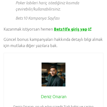
Poker lobileri hariç istediğiniz kısımda
çevirebilir/kullanabilirsiniz.
Bets10 Kampanya Sayfası
Kazanmak istiyorsan hemen
Bets10’a giriş yap
.
Güncel bonus kampanyaları hakkında detaylı bilgi almak
için mutlaka diğer yazılara bak.
Deniz Onaran
Deniz Onaran, on yılı aşkın süredir Türk bahis ve casino