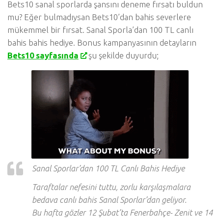
Bets10 sanal sporlarda şansını deneme fırsatı buldun
mu? Eğer bulmadıysan Bets10’dan bahis severlere
mükemmel bir fırsat. Sanal Sporla’dan 100 TL canlı
bahis bahis hediye. Bonus kampanyasının detayların
Bets10 sayfasında
şu şekilde duyurdu;
Sanal Sporlar’dan 100 TL Canlı Bahis Hediye
Taraftalar nefesini tuttu, zorlu karşılaşmalara
bedava canlı bahis Sanal Sporlar’dan geliyor.
Bu hafta gözler 12 Şubat’ta Fenerbahçe- Zenit ve 14