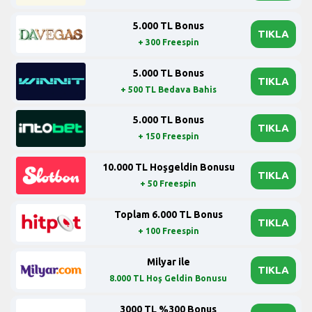
5.000 TL Bonus
TIKLA
+ 300 Freespin
5.000 TL Bonus
TIKLA
+ 500 TL Bedava Bahis
5.000 TL Bonus
TIKLA
+ 150 Freespin
10.000 TL Hoşgeldin Bonusu
TIKLA
+ 50 Freespin
Toplam 6.000 TL Bonus
TIKLA
+ 100 Freespin
Milyar ile
TIKLA
8.000 TL Hoş Geldin Bonusu
3000 TL %300 Bonus