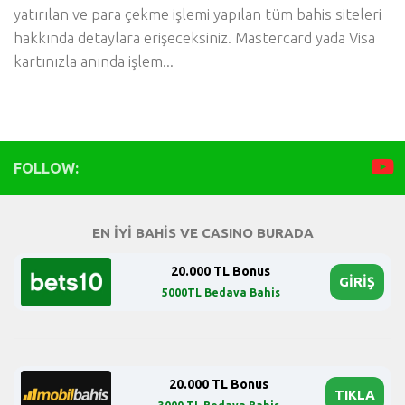
yatırılan ve para çekme işlemi yapılan tüm bahis siteleri
hakkında detaylara erişeceksiniz. Mastercard yada Visa
kartınızla anında işlem...
FOLLOW:
EN İYİ BAHİS VE CASINO BURADA
20.000 TL Bonus
GİRİŞ
5000TL Bedava Bahis
20.000 TL Bonus
TIKLA