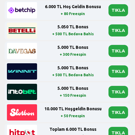
6.000 TL Hoş Geldin Bonusu
TIKLA
+ 80 Freespin
5.050 TL Bonus
TIKLA
+ 500 TL Bedava Bahis
5.000 TL Bonus
TIKLA
+ 300 Freespin
5.000 TL Bonus
TIKLA
+ 500 TL Bedava Bahis
5.000 TL Bonus
TIKLA
+ 150 Freespin
10.000 TL Hoşgeldin Bonusu
TIKLA
+ 50 Freespin
Toplam 6.000 TL Bonus
TIKLA