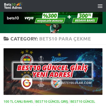
Skip to content
CATEGORY:
BETS10 PARA ÇEKME
100 TL CANLI BAHIS
/
BEST10 GÜNCEL GIRIŞ
/
BEST10 GÜNCEL