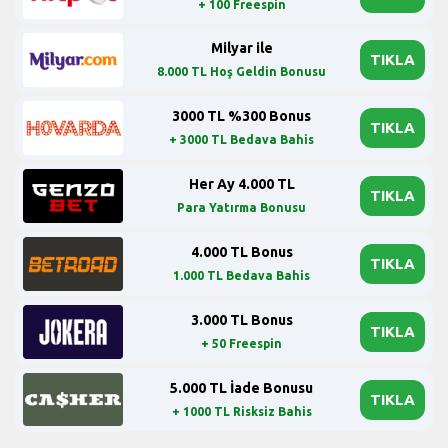
+ 100 Freespin
Milyar ile
TIKLA
8.000 TL Hoş Geldin Bonusu
3000 TL %300 Bonus
TIKLA
+ 3000 TL Bedava Bahis
Her Ay 4.000 TL
TIKLA
Para Yatırma Bonusu
4.000 TL Bonus
TIKLA
1.000 TL Bedava Bahis
3.000 TL Bonus
TIKLA
+ 50 Freespin
5.000 TL İade Bonusu
TIKLA
+ 1000 TL Risksiz Bahis