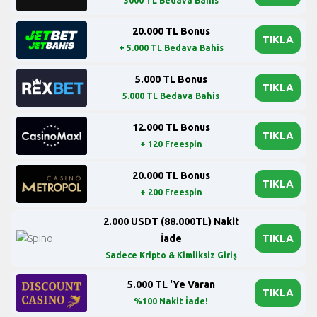
3000 TL Bedava Bahis
20.000 TL Bonus
TIKLA
+ 5.000 TL Bedava Bahis
5.000 TL Bonus
TIKLA
5.000 TL Bedava Bahis
12.000 TL Bonus
TIKLA
+ 120 Freespin
20.000 TL Bonus
TIKLA
+ 200 Freespin
2.000 USDT (88.000TL) Nakit
TIKLA
İade
Sadece Kripto & Kimliksiz Giriş
5.000 TL 'Ye Varan
TIKLA
%100 Nakit İade!