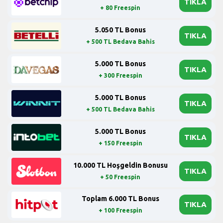
TIKLA
+ 80 Freespin
5.050 TL Bonus
TIKLA
+ 500 TL Bedava Bahis
5.000 TL Bonus
TIKLA
+ 300 Freespin
5.000 TL Bonus
TIKLA
+ 500 TL Bedava Bahis
5.000 TL Bonus
TIKLA
+ 150 Freespin
10.000 TL Hoşgeldin Bonusu
TIKLA
+ 50 Freespin
Toplam 6.000 TL Bonus
TIKLA
+ 100 Freespin