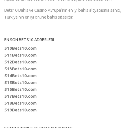
Bets10 Bahis ve Casino Avrupa’nın en iyi bahis altyapısına sahip,
Türkiye’nin en iyi online bahis sitesidir.
EN SON BETS10 ADRESLERI
510Bets10.com
511Bets10.com
512Bets10.com
513Bets10.com
514Bets10.com
515Bets10.com
516Bets10.com
517Bets10.com
518Bets10.com
519Bets10.com