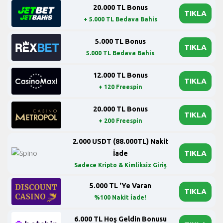
20.000 TL Bonus
TIKLA
+ 5.000 TL Bedava Bahis
5.000 TL Bonus
TIKLA
5.000 TL Bedava Bahis
12.000 TL Bonus
TIKLA
+ 120 Freespin
20.000 TL Bonus
TIKLA
+ 200 Freespin
2.000 USDT (88.000TL) Nakit
TIKLA
İade
Sadece Kripto & Kimliksiz Giriş
5.000 TL 'Ye Varan
TIKLA
%100 Nakit İade!
6.000 TL Hoş Geldin Bonusu