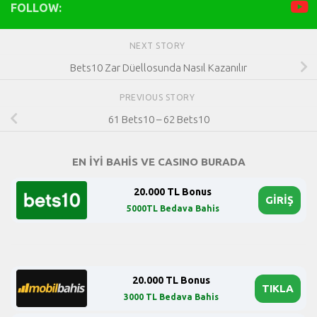
FOLLOW:
NEXT STORY
Bets10 Zar Düellosunda Nasıl Kazanılır
PREVIOUS STORY
61 Bets10 – 62 Bets10
EN İYİ BAHİS VE CASINO BURADA
20.000 TL Bonus
GİRİŞ
5000TL Bedava Bahis
20.000 TL Bonus
TIKLA
3000 TL Bedava Bahis