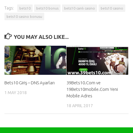
Tags:
bets10
bets10 bonus
bets10 canlı casino
bets10 casino
bets10 casino bonusu
YOU MAY ALSO LIKE...
Bets10 Giriş – DNS Ayarları
39Bets10.Com ve
19Bets10mobile.Com Yeni
1 MAY 2018
Mobile Adres
18 APRIL 2017