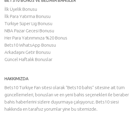
BETS10 BONUS VE BEDAVA BAHISLER
İlk Üyelik Bonusu
İlk Para Yatırma Bonusu
Türkiye Süper Lig Bonusu
NBA Pazar Gecesi Bonusu
Her Para Yatırımınıza %20 Bonus
Bets10 WhatsApp Bonusu
Arkadaşını Getir Bonusu
Güncel Haftalık Bonuslar
HAKKIMIZDA
Bets10 Türkiye Fan sitesi olarak “Bets10 bahis” sitesine ait tüm
güncellemeleri, bonusları ve en yeni bahis seçenekleri ile beraber
bahis haberlerini sizlere duyurmaya çalışıyoruz. Bets10 siesi
hakkında en tarafsız yorumlar yine bu sitemizde.