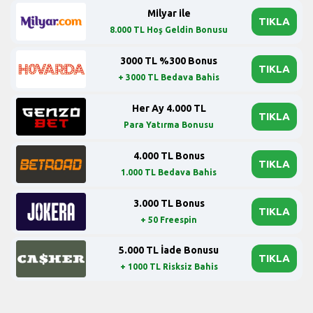
Milyar ile
TIKLA
8.000 TL Hoş Geldin Bonusu
3000 TL %300 Bonus
TIKLA
+ 3000 TL Bedava Bahis
Her Ay 4.000 TL
TIKLA
Para Yatırma Bonusu
4.000 TL Bonus
TIKLA
1.000 TL Bedava Bahis
3.000 TL Bonus
TIKLA
+ 50 Freespin
5.000 TL İade Bonusu
TIKLA
+ 1000 TL Risksiz Bahis