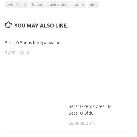
bets10 giriş
bonus
canlı casino
casino
giriş
YOU MAY ALSO LIKE...
Bets10 Bonus Kampanyaları
5 APRIL 2018
Bets10 Yeni Adresi 42
Bets10 Oldu
28 APRIL 2017
FOLLOW: