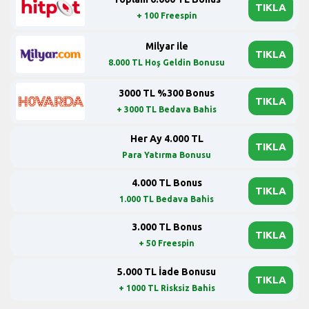
3000 TL %300 Bonus
TIKLA
+ 3000 TL Bedava Bahis
Her Ay 4.000 TL
TIKLA
Para Yatırma Bonusu
4.000 TL Bonus
TIKLA
1.000 TL Bedava Bahis
3.000 TL Bonus
TIKLA
+ 50 Freespin
5.000 TL İade Bonusu
TIKLA
+ 1000 TL Risksiz Bahis
https://www.bets10.com/