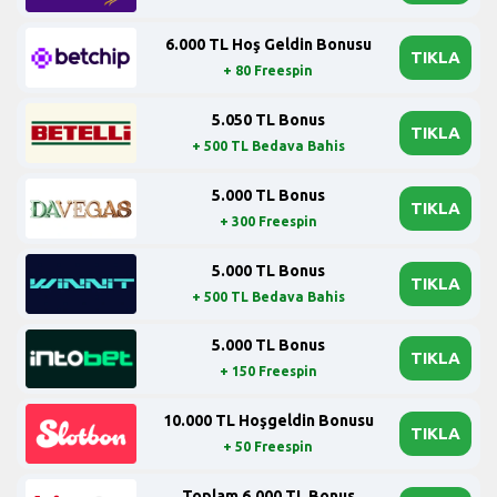
TIKLA
+ 500 TL Bedava Bahis
5.000 TL Bonus
TIKLA
+ 300 Freespin
5.000 TL Bonus
TIKLA
+ 500 TL Bedava Bahis
5.000 TL Bonus
TIKLA
+ 150 Freespin
10.000 TL Hoşgeldin Bonusu
TIKLA
+ 50 Freespin
Toplam 6.000 TL Bonus
TIKLA
+ 100 Freespin
Milyar ile
TIKLA
8.000 TL Hoş Geldin Bonusu