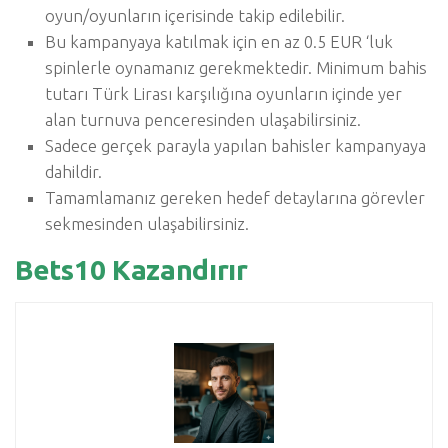
oyun/oyunların içerisinde takip edilebilir.
Bu kampanyaya katılmak için en az 0.5 EUR ‘luk
spinlerle oynamanız gerekmektedir. Minimum bahis
tutarı Türk Lirası karşılığına oyunların içinde yer
alan turnuva penceresinden ulaşabilirsiniz.
Sadece gerçek parayla yapılan bahisler kampanyaya
dahildir.
Tamamlamanız gereken hedef detaylarına görevler
sekmesinden ulaşabilirsiniz.
Bets10 Kazandırır