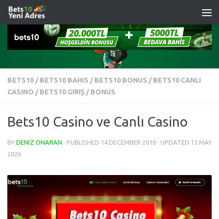
Skip to content
BETS10
/
BETS10 BAHIS
/
BETS10 BONUS
/
BETS10 CANLI
CASINO
/
BETS10 GIRIŞ
/
BONUS
Bets10 Casino ve Canlı Casino
BY
DENIZ ONARAN
· PUBLISHED
14 DECEMBER 2018
· UPDATED
13 MAY
2026