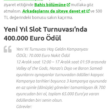
ziyaret ettiğinde
Bahis bölümüne
mutlaka göz
atmalısın.
Arkadaşlarını da siteye davet et
ve 500
TL değerindeki bonusu sakın kaçırma.
Yeni Yıl Slot Turnuvası’nda
400.000 Euro Ödül
Yeni Yıl Turnuvası Hoş Geldin Kampanyası
ÖDÜL: 70.000 Euro Nakit Ödül
12 Aralık saat 12:00 – 17 Aralık saat 01:59 arasında
Valley of the Gods, Hanzo’s Dojo ve Baron Samedi
oyunlarını oynayanlar turnuvadan ödülleri kapıyor.
Kampanya tarihleri boyunca 3 kampanya oyununda
en az spinle (dönüşle) görevleri tamamlayan ilk 700
oyuncudan biri ol, toplam 65.000 Euro’ya varan
ödüllerden biri senin olsun.
Görevler: