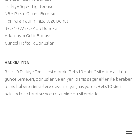
İlk Para Yatırma Bonusu
Türkiye Süper Lig Bonusu
NBA Pazar Gecesi Bonusu
Her Para Yatırımınıza %20 Bonus
Bets10 WhatsApp Bonusu
Arkadaşını Getir Bonusu
Güncel Haftalık Bonuslar
HAKKIMIZDA
Bets10 Türkiye Fan sitesi olarak “Bets10 bahis” sitesine ait tüm
güncellemeleri, bonusları ve en yeni bahis seçenekleri ile beraber
bahis haberlerini sizlere duyurmaya çalışıyoruz. Bets10 siesi
hakkında en tarafsız yorumlar yine bu sitemizde.