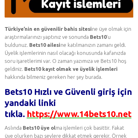
Türkiye’nin en güvenilir bahis sitesi
ne üye olmak için
araştırmalarınızı yaptınız ve sonunda
Bets10
‘u
buldunuz.
Bets10 ailesi
ne katılmanızın zamanı geldi.
Üyelik işlemlerinin nasıl olacağı konusunda kafanızda
soru işaretlerimi var. O zaman yazımıza ve Bets10 hoş
geldiniz.
Bets10 kayıt olmak ve üyelik işlemleri
hakkında bilmeniz gereken her şey burada.
Bets10 Hızlı ve Güvenli giriş için
yandaki linki
tıkla.
https://www.14bets10.net
Aslında
Bets10 üye ol
ma işlemleri çok basittir. Fakat
üye olurken bazı şeylere dikkat etmek gerekir. Örnek