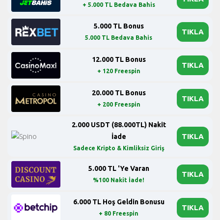
+ 5.000 TL Bedava Bahis
5.000 TL Bonus
TIKLA
5.000 TL Bedava Bahis
12.000 TL Bonus
TIKLA
+ 120 Freespin
20.000 TL Bonus
TIKLA
+ 200 Freespin
2.000 USDT (88.000TL) Nakit
TIKLA
İade
Sadece Kripto & Kimliksiz Giriş
5.000 TL 'Ye Varan
TIKLA
%100 Nakit İade!
6.000 TL Hoş Geldin Bonusu
TIKLA
+ 80 Freespin