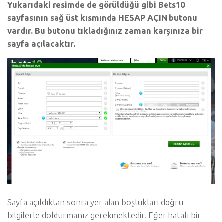
Yukarıdaki resimde de görüldüğü gibi Bets10
sayfasının sağ üst kısmında HESAP AÇIN butonu
vardır. Bu butonu tıkladığınız zaman karşınıza bir
sayfa açılacaktır.
Sayfa açıldıktan sonra yer alan boşlukları doğru
bilgilerle doldurmanız gerekmektedir. Eğer hatalı bir