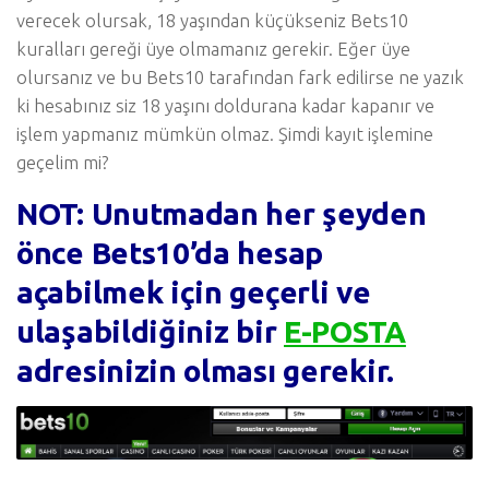
verecek olursak, 18 yaşından küçükseniz Bets10
kuralları gereği üye olmamanız gerekir. Eğer üye
olursanız ve bu Bets10 tarafından fark edilirse ne yazık
ki hesabınız siz 18 yaşını doldurana kadar kapanır ve
işlem yapmanız mümkün olmaz. Şimdi kayıt işlemine
geçelim mi?
NOT: Unutmadan her şeyden
önce Bets10’da hesap
açabilmek için geçerli ve
ulaşabildiğiniz bir
E-POSTA
adresinizin olması gerekir.