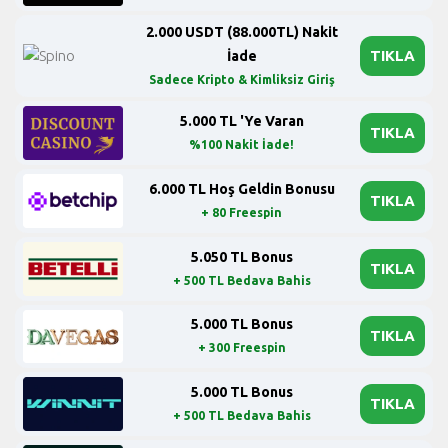
2.000 USDT (88.000TL) Nakit
TIKLA
İade
Sadece Kripto & Kimliksiz Giriş
5.000 TL 'Ye Varan
TIKLA
%100 Nakit İade!
6.000 TL Hoş Geldin Bonusu
TIKLA
+ 80 Freespin
5.050 TL Bonus
TIKLA
+ 500 TL Bedava Bahis
5.000 TL Bonus
TIKLA
+ 300 Freespin
5.000 TL Bonus
TIKLA
+ 500 TL Bedava Bahis