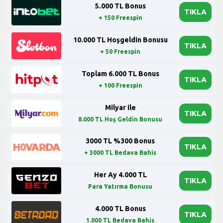
5.000 TL Bonus
TIKLA
+ 150 Freespin
10.000 TL Hoşgeldin Bonusu
TIKLA
+ 50 Freespin
Toplam 6.000 TL Bonus
TIKLA
+ 100 Freespin
Milyar ile
TIKLA
8.000 TL Hoş Geldin Bonusu
3000 TL %300 Bonus
TIKLA
+ 3000 TL Bedava Bahis
Her Ay 4.000 TL
TIKLA
Para Yatırma Bonusu
4.000 TL Bonus
TIKLA
1.000 TL Bedava Bahis