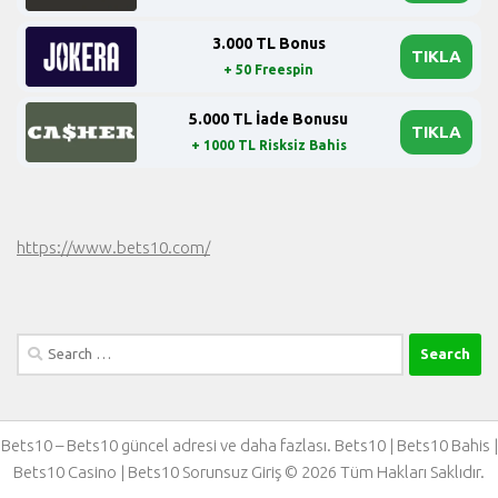
3.000 TL Bonus
TIKLA
+ 50 Freespin
5.000 TL İade Bonusu
TIKLA
+ 1000 TL Risksiz Bahis
https://www.bets10.com/
Search
for:
Bets10 – Bets10 güncel adresi ve daha fazlası. Bets10 | Bets10 Bahis |
Bets10 Casino | Bets10 Sorunsuz Giriş © 2026 Tüm Hakları Saklıdır.