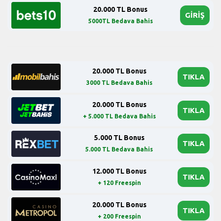
20.000 TL Bonus
GİRİŞ
5000TL Bedava Bahis
20.000 TL Bonus
TIKLA
3000 TL Bedava Bahis
20.000 TL Bonus
TIKLA
+ 5.000 TL Bedava Bahis
5.000 TL Bonus
TIKLA
5.000 TL Bedava Bahis
12.000 TL Bonus
TIKLA
+ 120 Freespin
20.000 TL Bonus
TIKLA
+ 200 Freespin