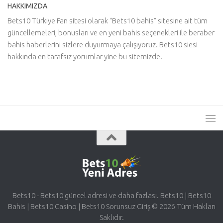
HAKKIMIZDA
Bets10 Türkiye Fan sitesi olarak “Bets10 bahis” sitesine ait tüm
güncellemeleri, bonusları ve en yeni bahis seçenekleri ile beraber
bahis haberlerini sizlere duyurmaya çalışıyoruz. Bets10 siesi
hakkında en tarafsız yorumlar yine bu sitemizde.
Bets10 - Bets10 güncel adresi ve daha fazlası. Bets10 | Bets10
Bahis | Bets10 Casino | Bets10 Sorunsuz Giriş © 2026 Tüm Hakları
Saklıdır.