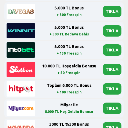
5.000 TL Bonus
TIKLA
+ 300 Freespin
5.000 TL Bonus
TIKLA
+ 500 TL Bedava Bahis
5.000 TL Bonus
TIKLA
+ 150 Freespin
10.000 TL Hoşgeldin Bonusu
TIKLA
+ 50 Freespin
Toplam 6.000 TL Bonus
TIKLA
+ 100 Freespin
Milyar ile
TIKLA
8.000 TL Hoş Geldin Bonusu
3000 TL %300 Bonus
TIKLA