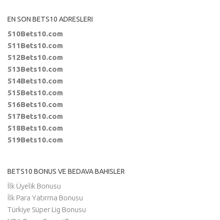
EN SON BETS10 ADRESLERI
510Bets10.com
511Bets10.com
512Bets10.com
513Bets10.com
514Bets10.com
515Bets10.com
516Bets10.com
517Bets10.com
518Bets10.com
519Bets10.com
BETS10 BONUS VE BEDAVA BAHISLER
İlk Üyelik Bonusu
İlk Para Yatırma Bonusu
Türkiye Süper Lig Bonusu