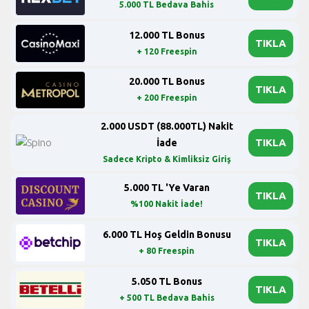
5.000 TL Bedava Bahis
12.000 TL Bonus
TIKLA
+ 120 Freespin
20.000 TL Bonus
TIKLA
+ 200 Freespin
2.000 USDT (88.000TL) Nakit
TIKLA
İade
Sadece Kripto & Kimliksiz Giriş
5.000 TL 'Ye Varan
TIKLA
%100 Nakit İade!
6.000 TL Hoş Geldin Bonusu
TIKLA
+ 80 Freespin
5.050 TL Bonus
TIKLA
+ 500 TL Bedava Bahis