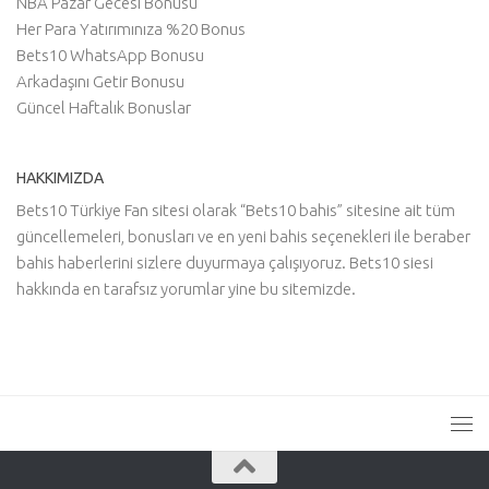
NBA Pazar Gecesi Bonusu
Her Para Yatırımınıza %20 Bonus
Bets10 WhatsApp Bonusu
Arkadaşını Getir Bonusu
Güncel Haftalık Bonuslar
HAKKIMIZDA
Bets10 Türkiye Fan sitesi olarak “Bets10 bahis” sitesine ait tüm
güncellemeleri, bonusları ve en yeni bahis seçenekleri ile beraber
bahis haberlerini sizlere duyurmaya çalışıyoruz. Bets10 siesi
hakkında en tarafsız yorumlar yine bu sitemizde.