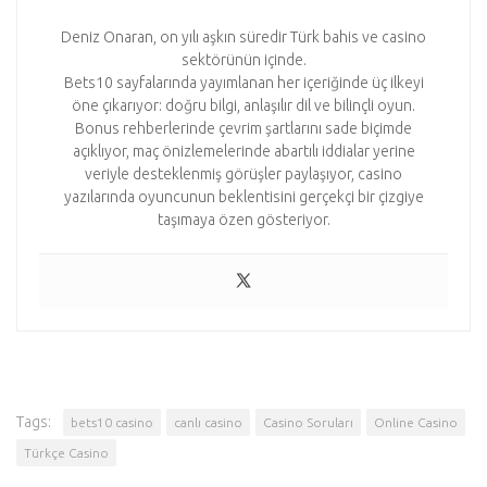
Deniz Onaran, on yılı aşkın süredir Türk bahis ve casino
sektörünün içinde.
Bets10 sayfalarında yayımlanan her içeriğinde üç ilkeyi
öne çıkarıyor: doğru bilgi, anlaşılır dil ve bilinçli oyun.
Bonus rehberlerinde çevrim şartlarını sade biçimde
açıklıyor, maç önizlemelerinde abartılı iddialar yerine
veriyle desteklenmiş görüşler paylaşıyor, casino
yazılarında oyuncunun beklentisini gerçekçi bir çizgiye
taşımaya özen gösteriyor.
Tags:
bets10 casino
canlı casino
Casino Soruları
Online Casino
Türkçe Casino