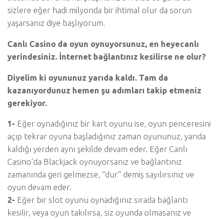
sizlere eğer hadi milyonda bir ihtimal olur da sorun
yaşarsanız diye başlıyorum.
Canlı Casino da oyun oynuyorsunuz, en heyecanlı
yerindesiniz. İnternet bağlantınız kesilirse ne olur?
Diyelim ki oyununuz yarıda kaldı. Tam da
kazanıyordunuz hemen şu adımları takip etmeniz
gerekiyor.
1-
Eğer oynadığınız bir kart oyunu ise, oyun penceresini
açıp tekrar oyuna başladığınız zaman oyununuz, yarıda
kaldığı yerden aynı şekilde devam eder. Eğer Canlı
Casino’da Blackjack oynuyorsanız ve bağlantınız
zamanında geri gelmezse, “dur” demiş sayılırsınız ve
oyun devam eder.
2-
Eğer bir slot oyunu oynadığınız sırada bağlantı
kesilir, veya oyun takılırsa, siz oyunda olmasanız ve