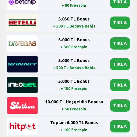
TIKLA
+ 80 Freespin
5.050 TL Bonus
TIKLA
+ 500 TL Bedava Bahis
5.000 TL Bonus
TIKLA
+ 300 Freespin
5.000 TL Bonus
TIKLA
+ 500 TL Bedava Bahis
5.000 TL Bonus
TIKLA
+ 150 Freespin
10.000 TL Hoşgeldin Bonusu
TIKLA
+ 50 Freespin
Toplam 6.000 TL Bonus
TIKLA
+ 100 Freespin