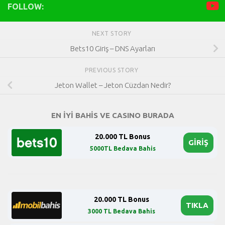
FOLLOW:
NEXT STORY
Bets10 Giriş – DNS Ayarları
PREVIOUS STORY
Jeton Wallet – Jeton Cüzdan Nedir?
EN İYİ BAHİS VE CASINO BURADA
20.000 TL Bonus
GİRİŞ
5000TL Bedava Bahis
20.000 TL Bonus
TIKLA
3000 TL Bedava Bahis