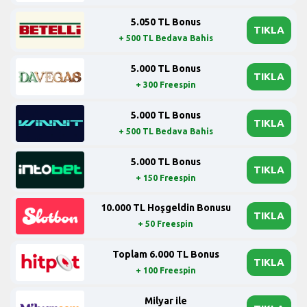
5.050 TL Bonus
TIKLA
+ 500 TL Bedava Bahis
5.000 TL Bonus
TIKLA
+ 300 Freespin
5.000 TL Bonus
TIKLA
+ 500 TL Bedava Bahis
5.000 TL Bonus
TIKLA
+ 150 Freespin
10.000 TL Hoşgeldin Bonusu
TIKLA
+ 50 Freespin
Toplam 6.000 TL Bonus
TIKLA
+ 100 Freespin
Milyar ile