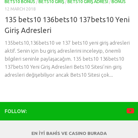
BETS10 BONUS
/
BETS10 GIRIŞ
/
BETS10 GIRIŞ ADRESI
/
BONUS
12 MARCH 2018
135 bets10 136bets10 137bets10 Yeni
Giriş Adresleri
135bets10,136bets10 ve 137 bets10 yeni giriş adresleri
aktif. Senin için bu giriş adreslerini inceleyip, önemli
bilgileri seninle paylaşacağım. 135 bets10 136bets10
137bets10 Yeni Giriş Adresleri Bets10 Sitesi’nin giriş
adresleri değişebiliyor ancak Bets10 Sitesi çok...
FOLLOW:
EN İYİ BAHİS VE CASINO BURADA