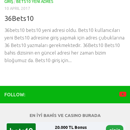
GIRIŞ
/
BETS10 YENI ADRES
10 APRIL 2017
36Bets10
36bets10 bets10 yeni adresi oldu. Bets10 kullanıcıları
yeni Bets10 adresine giriş yapmak için adres çubuklarına
36 Bets10 yazmaları gerekmektedir. 36Bets10 Bets10
bahis dizisinin en güncel adresi her zaman bizim
bloğumuz da. Bets10 giriş için...
FOLLOW:
EN İYİ BAHİS VE CASINO BURADA
20.000 TL Bonus