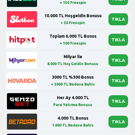
+ 150 Freespin
10.000 TL Hoşgeldin Bonusu
TIKLA
+ 50 Freespin
Toplam 6.000 TL Bonus
TIKLA
+ 100 Freespin
Milyar ile
TIKLA
8.000 TL Hoş Geldin Bonusu
3000 TL %300 Bonus
TIKLA
+ 3000 TL Bedava Bahis
Her Ay 4.000 TL
TIKLA
Para Yatırma Bonusu
4.000 TL Bonus
TIKLA
1.000 TL Bedava Bahis