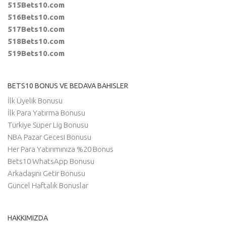
515Bets10.com
516Bets10.com
517Bets10.com
518Bets10.com
519Bets10.com
BETS10 BONUS VE BEDAVA BAHISLER
İlk Üyelik Bonusu
İlk Para Yatırma Bonusu
Türkiye Süper Lig Bonusu
NBA Pazar Gecesi Bonusu
Her Para Yatırımınıza %20 Bonus
Bets10 WhatsApp Bonusu
Arkadaşını Getir Bonusu
Güncel Haftalık Bonuslar
HAKKIMIZDA