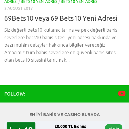
ADRESI
/
BETS10 YENI ADRES
/
BETS10 YENI ADRESI
2 AUGUST 2017
69Bets10 veya 69 Bets10 Yeni Adresi
Siz değerli bets10 kullanıcılarına ve pek değerli bahis
severlere bets10 bahis sitesi yeni adresi hakkında ve
bazı mühim detaylar hakkında bilgiler vereceğiz.
Amacımız tüm bahis severlere en güvenli bahis sitesi
olan bets10 sitesini tanıtmak...
FOLLOW:
EN İYİ BAHİS VE CASINO BURADA
20.000 TL Bonus