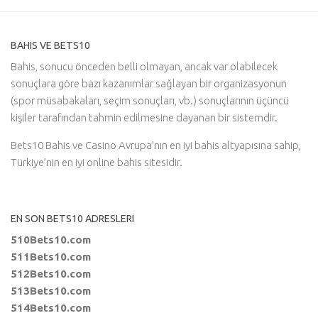
BAHIS VE BETS10
Bahis
, sonucu önceden belli olmayan, ancak var olabilecek
sonuçlara göre bazı kazanımlar sağlayan bir organizasyonun
(spor müsabakaları, seçim sonuçları, vb.) sonuçlarının üçüncü
kişiler tarafından tahmin edilmesine dayanan bir sistemdir.
Bets10 Bahis ve Casino Avrupa’nın en iyi bahis altyapısına sahip,
Türkiye’nin en iyi online bahis sitesidir.
EN SON BETS10 ADRESLERI
510Bets10.com
511Bets10.com
512Bets10.com
513Bets10.com
514Bets10.com