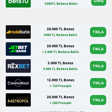
GİRİŞ
5000TL Bedava Bahis
20.000 TL Bonus
TIKLA
3000 TL Bedava Bahis
20.000 TL Bonus
TIKLA
+ 5.000 TL Bedava Bahis
5.000 TL Bonus
TIKLA
5.000 TL Bedava Bahis
12.000 TL Bonus
TIKLA
+ 120 Freespin
20.000 TL Bonus
TIKLA
+ 200 Freespin