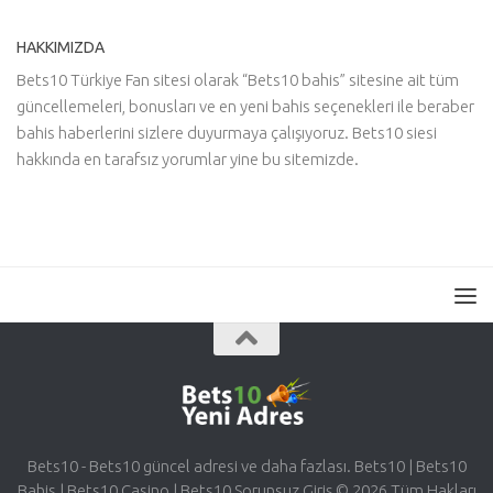
HAKKIMIZDA
Bets10 Türkiye Fan sitesi olarak “Bets10 bahis” sitesine ait tüm
güncellemeleri, bonusları ve en yeni bahis seçenekleri ile beraber
bahis haberlerini sizlere duyurmaya çalışıyoruz. Bets10 siesi
hakkında en tarafsız yorumlar yine bu sitemizde.
Bets10 - Bets10 güncel adresi ve daha fazlası. Bets10 | Bets10
Bahis | Bets10 Casino | Bets10 Sorunsuz Giriş © 2026 Tüm Hakları