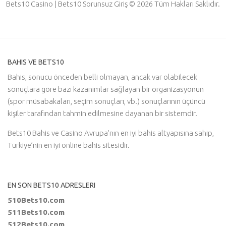
Bets10 Casino | Bets10 Sorunsuz Giriş © 2026 Tüm Hakları Saklıdır.
BAHIS VE BETS10
Bahis
, sonucu önceden belli olmayan, ancak var olabilecek
sonuçlara göre bazı kazanımlar sağlayan bir organizasyonun
(spor müsabakaları, seçim sonuçları, vb.) sonuçlarının üçüncü
kişiler tarafından tahmin edilmesine dayanan bir sistemdir.
Bets10 Bahis ve Casino Avrupa’nın en iyi bahis altyapısına sahip,
Türkiye’nin en iyi online bahis sitesidir.
EN SON BETS10 ADRESLERI
510Bets10.com
511Bets10.com
512Bets10.com