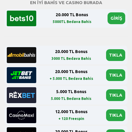
EN İYİ BAHİS VE CASINO BURADA
20.000 TL Bonus
GİRİŞ
5000TL Bedava Bahis
20.000 TL Bonus
TIKLA
3000 TL Bedava Bahis
20.000 TL Bonus
TIKLA
+ 5.000 TL Bedava Bahis
5.000 TL Bonus
TIKLA
5.000 TL Bedava Bahis
12.000 TL Bonus
TIKLA
+ 120 Freespin
20.000 TL Bonus