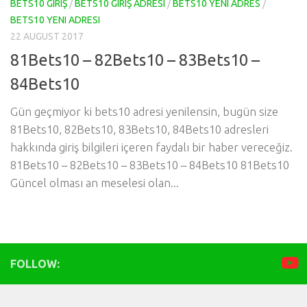
BETS10 GIRIŞ
/
BETS10 GIRIŞ ADRESI
/
BETS10 YENI ADRES
/
BETS10 YENI ADRESI
22 AUGUST 2017
81Bets10 – 82Bets10 – 83Bets10 –
84Bets10
Gün geçmiyor ki bets10 adresi yenilensin, bugün size
81Bets10, 82Bets10, 83Bets10, 84Bets10 adresleri
hakkında giriş bilgileri içeren faydalı bir haber vereceğiz.
81Bets10 – 82Bets10 – 83Bets10 – 84Bets10 81Bets10
Güncel olması an meselesi olan...
FOLLOW: