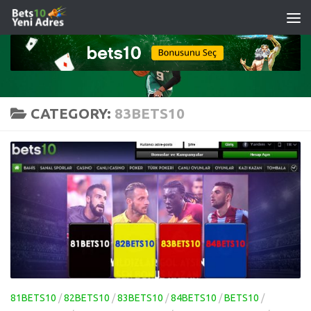
Skip to content
CATEGORY:
83BETS10
81BETS10
/
82BETS10
/
83BETS10
/
84BETS10
/
BETS10
/