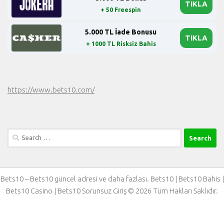
TIKLA
+ 50 Freespin
5.000 TL İade Bonusu
TIKLA
+ 1000 TL Risksiz Bahis
https://www.bets10.com/
Search
for:
Bets10 – Bets10 güncel adresi ve daha fazlası. Bets10 | Bets10 Bahis |
Bets10 Casino | Bets10 Sorunsuz Giriş © 2026 Tüm Hakları Saklıdır.