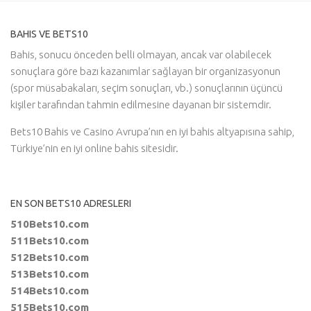
BAHIS VE BETS10
Bahis
, sonucu önceden belli olmayan, ancak var olabilecek
sonuçlara göre bazı kazanımlar sağlayan bir organizasyonun
(spor müsabakaları, seçim sonuçları, vb.) sonuçlarının üçüncü
kişiler tarafından tahmin edilmesine dayanan bir sistemdir.
Bets10 Bahis ve Casino Avrupa’nın en iyi bahis altyapısına sahip,
Türkiye’nin en iyi online bahis sitesidir.
EN SON BETS10 ADRESLERI
510Bets10.com
511Bets10.com
512Bets10.com
513Bets10.com
514Bets10.com
515Bets10.com