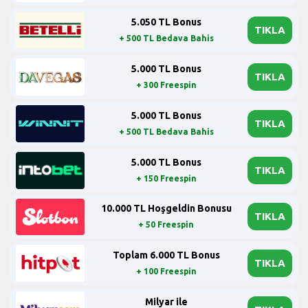
5.050 TL Bonus
TIKLA
+ 500 TL Bedava Bahis
5.000 TL Bonus
TIKLA
+ 300 Freespin
5.000 TL Bonus
TIKLA
+ 500 TL Bedava Bahis
5.000 TL Bonus
TIKLA
+ 150 Freespin
10.000 TL Hoşgeldin Bonusu
TIKLA
+ 50 Freespin
Toplam 6.000 TL Bonus
TIKLA
+ 100 Freespin
Milyar ile