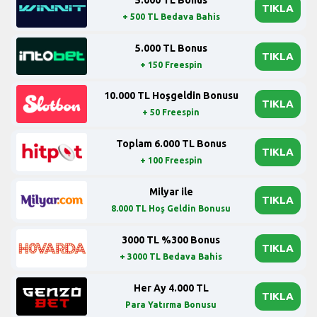
TIKLA
+ 500 TL Bedava Bahis
5.000 TL Bonus
TIKLA
+ 150 Freespin
10.000 TL Hoşgeldin Bonusu
TIKLA
+ 50 Freespin
Toplam 6.000 TL Bonus
TIKLA
+ 100 Freespin
Milyar ile
TIKLA
8.000 TL Hoş Geldin Bonusu
3000 TL %300 Bonus
TIKLA
+ 3000 TL Bedava Bahis
Her Ay 4.000 TL
TIKLA
Para Yatırma Bonusu