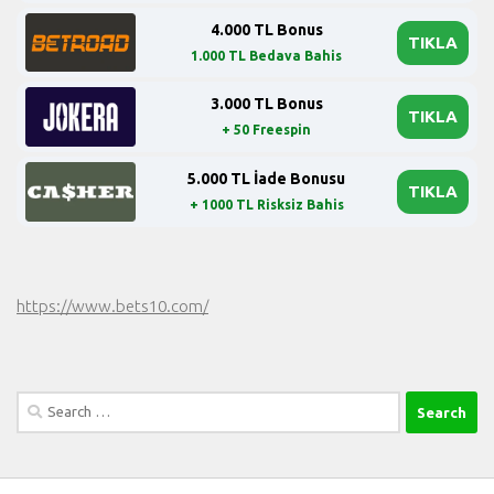
4.000 TL Bonus
TIKLA
1.000 TL Bedava Bahis
3.000 TL Bonus
TIKLA
+ 50 Freespin
5.000 TL İade Bonusu
TIKLA
+ 1000 TL Risksiz Bahis
https://www.bets10.com/
Search
for: