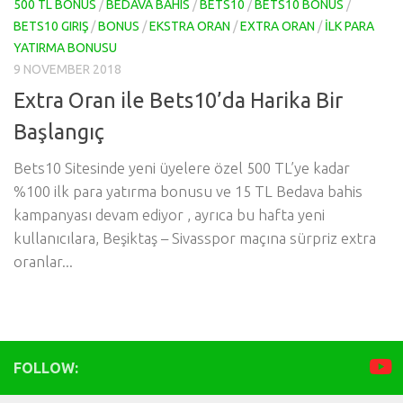
500 TL BONUS
/
BEDAVA BAHIS
/
BETS10
/
BETS10 BONUS
/
BETS10 GIRIŞ
/
BONUS
/
EKSTRA ORAN
/
EXTRA ORAN
/
İLK PARA
YATIRMA BONUSU
9 NOVEMBER 2018
Extra Oran ile Bets10’da Harika Bir
Başlangıç
Bets10 Sitesinde yeni üyelere özel 500 TL’ye kadar
%100 ilk para yatırma bonusu ve 15 TL Bedava bahis
kampanyası devam ediyor , ayrıca bu hafta yeni
kullanıcılara, Beşiktaş – Sivasspor maçına sürpriz extra
oranlar...
FOLLOW: